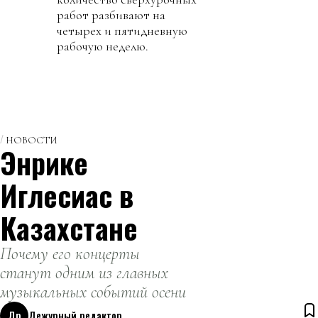
работ разбивают на
четырех и пятидневную
рабочую неделю.
НОВОСТИ
Энрике
Иглесиас в
Казахстане
Почему его концерты
станут одним из главных
музыкальных событий осени
Др
Дежурный редактор