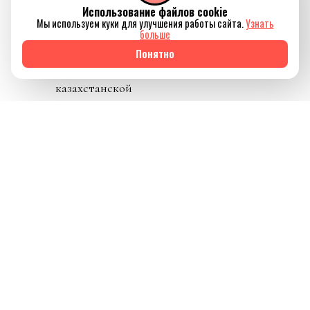
индустрии и
Использование файлов cookie
Мы используем куки для улучшения работы сайта.
Узнать
подтверждают
больше
интерес мировых
Понятно
артистов к
казахстанской
публике.
3 сентября артист
выступит в
Астане
на Astana Arena, а 5
сентября - в
Алматы
на Центральном
стадионе. Билеты
уже доступны в
Freedom SuperApp и
на
Ticketon.kz