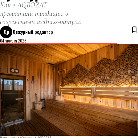
Как в AQBOZAT
превратили традицию в
современный wellness-ритуал
Др
Дежурный редактор
04 августа 2026
Источник изображения AQBOZAT