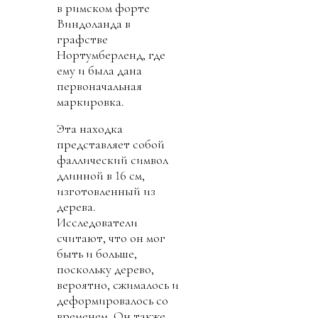
в римском форте
Виндоланда в
графстве
Нортумберленд, где
ему и была дана
первоначальная
маркировка.
Эта находка
представляет собой
фаллический символ
длинной в 16 см,
изготовленный из
дерева.
Исследователи
считают, что он мог
быть и больше,
поскольку дерево,
вероятно, сжималось и
деформировалось со
временем. Он также