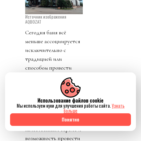
Источник изображения
AQBOZAT
Сегодня баня всё
меньше ассоциируется
исключительно с
традицией или
способом провести
выходной. Она
становится частью
культуры осознанного
Использование файлов cookie
отдыха, где одинаково
Мы используем куки для улучшения работы сайта.
Узнать
больше
важны здоровье,
Понятно
комфорт,
качественный сервис и
возможность провести