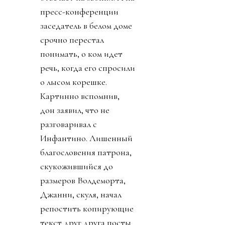
пресс-конференции
заседатель в белом доме
срочно перестал
понимать, о ком идет
речь, когда его спросили
о лысом корешке.
Картинно вспомнив,
дон заявил, что не
разговаривал с
Инфантино. Лишенный
благословения патрона,
скукожившийся до
размеров Волдеморта,
Джанни, скуля, начал
репостить копирующие
текст друг друга посты