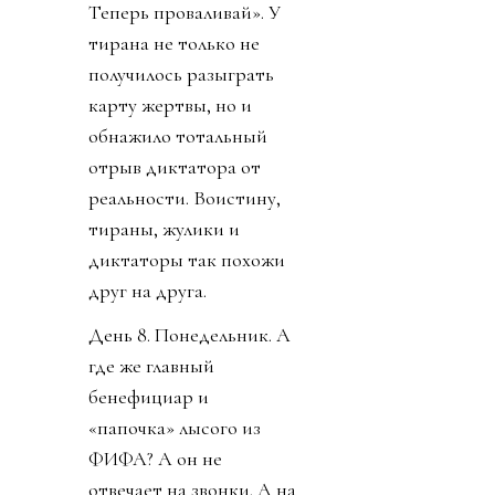
Теперь проваливай». У
тирана не только не
получилось разыграть
карту жертвы, но и
обнажило тотальный
отрыв диктатора от
реальности. Воистину,
тираны, жулики и
диктаторы так похожи
друг на друга.
День 8. Понедельник. А
где же главный
бенефициар и
«папочка» лысого из
ФИФА? А он не
отвечает на звонки. А на