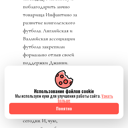
поблагодарить лично
товарища Инфантино за
развитие конголезского
футбола. Английская и
Валлийская ассоциации
футбола закрепили
формально отзыв своей
поддержки Джанни.
Использование файлов cookie
Мы используем куки для улучшения работы сайта.
Узнать
больше
Источник изображения Reuters
Понятно
День 9. Он начинается
сегодня. И, чую,