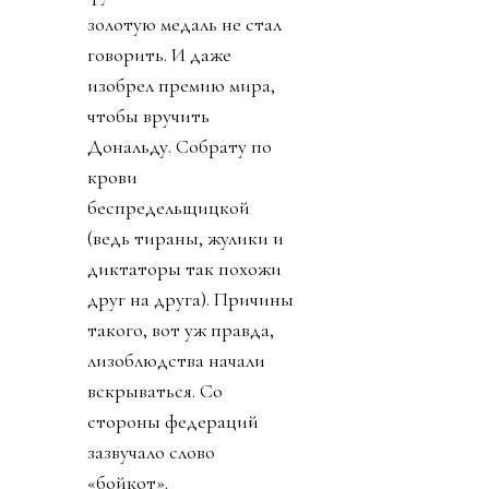
золотую медаль не стал
говорить. И даже
изобрел премию мира,
чтобы вручить
Дональду. Собрату по
крови
беспредельщицкой
(ведь тираны, жулики и
диктаторы так похожи
друг на друга). Причины
такого, вот уж правда,
лизоблюдства начали
вскрываться. Со
стороны федераций
зазвучало слово
«бойкот».