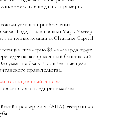
окупке «Челси» еще давно, примерно
ласовали условия приобретения
помимо Тодда Боэли вошли Марк Уолтер,
тиционная компания Clearlake Capital.
нвестиций примерно $3 миллиарда будут
переведут на замороженный банковский
0% суммы на благотворительные цели.
ританского правительства.
ли в санкционный список
ы российского предпринимателя
ийской премьер-лиги (АПЛ) отстранило
уба.