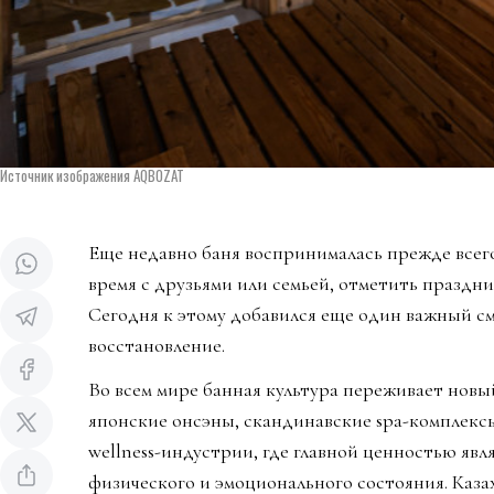
Источник изображения AQBOZAT
Еще недавно баня воспринималась прежде всего
время с друзьями или семьей, отметить праздни
Сегодня к этому добавился еще один важный см
восстановление.
Во всем мире банная культура переживает новы
японские онсэны, скандинавские spa-комплекс
wellness-индустрии, где главной ценностью явл
физического и эмоционального состояния. Каза