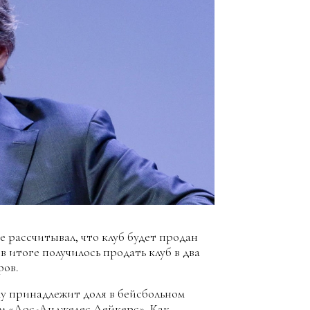
 рассчитывал, что клуб будет продан
в итоге получилось продать клуб в два
ров.
му принадлежит доля в бейсбольном
м «Лос-Анджелес Лейкерс». Как