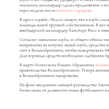
оказалось, миллиардер сделал предложение о п
через неделю после
новости о продаже
.
В пресс-службе «Челси» пишут, что в клубе сог
команды новой группой собственников. В нее 
швейцарский миллиардер Хансйорг Висс и инвес
Согласно заявлению клуба, из общего объема и
направлены на покупку акций клуба, средства 
счет в Великобритании, чтобы пожертвовать 10
Для перевода средств необходимо одобрение б
В марте бизнесмена Романа Абрамовича
включи
правительства Великобритании. Теперь актив
в Великобритании заморожены.
На фоне введенных санкций руководство Англ
бизнесмена от должности главы футбольного кл