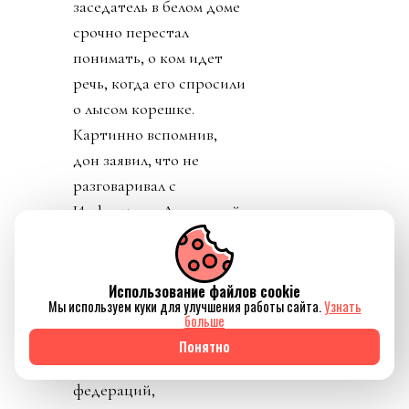
заседатель в белом доме
срочно перестал
понимать, о ком идет
речь, когда его спросили
о лысом корешке.
Картинно вспомнив,
дон заявил, что не
разговаривал с
Инфантино. Лишенный
благословения патрона,
скукожившийся до
размеров Волдеморта,
Использование файлов cookie
Мы используем куки для улучшения работы сайта.
Узнать
Джанни, скуля, начал
больше
репостить копирующие
Понятно
текст друг друга посты
федераций,