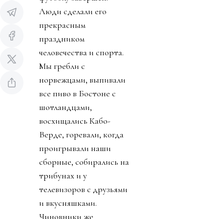
Люди сделали его
прекрасным
праздником
человечества и спорта.
Мы гребли с
норвежцами, выпивали
все пиво в Бостоне с
шотландцами,
восхищались Кабо-
Верде, горевали, когда
проигрывали наши
сборные, собирались на
трибунах и у
телевизоров с друзьями
и вкусняшками.
Чиновники же