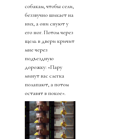
собакам, чтобы сели,
беззвучно шикает на
них, а они снуют у
его ног. Потом через
щель в двери кричит
мне через
подъездную
дорожку: «Пару
минут вас слегка
полапают, а потом
оставят в покое».