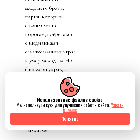
младшего брата,
парня, который
сплавлялся по
порогам, встречался
с индианками,
слишком много играл
и умер молодым. Но
фильм он украл, а
три года спустя
получил первую
номинацию на
Использование файлов cookie
«Оскар» — за роль
Мы используем куки для улучшения работы сайта.
Узнать
больше
второго плана в «12
Понятно
обезьянах» Терри
Гиллиама.