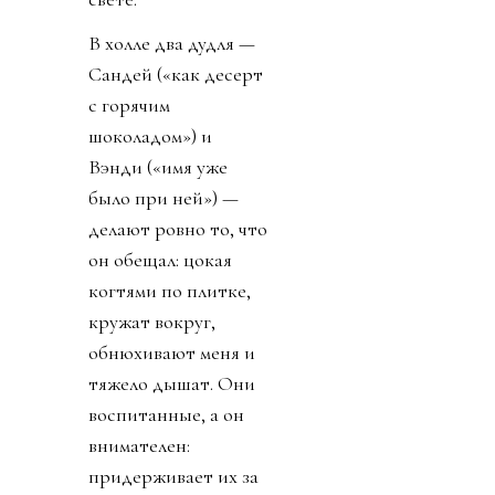
В холле два дудля —
Сандей («как десерт
с горячим
шоколадом») и
Вэнди («имя уже
было при ней») —
делают ровно то, что
он обещал: цокая
когтями по плитке,
кружат вокруг,
обнюхивают меня и
тяжело дышат. Они
воспитанные, а он
внимателен:
придерживает их за