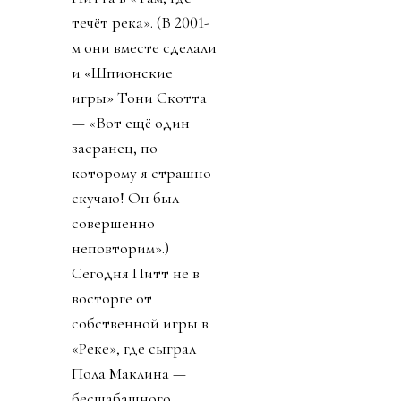
течёт река». (В 2001-
м они вместе сделали
и «Шпионские
игры» Тони Скотта
— «Вот ещё один
засранец, по
которому я страшно
скучаю! Он был
совершенно
неповторим».)
Сегодня Питт не в
восторге от
собственной игры в
«Реке», где сыграл
Пола Маклина —
бесшабашного