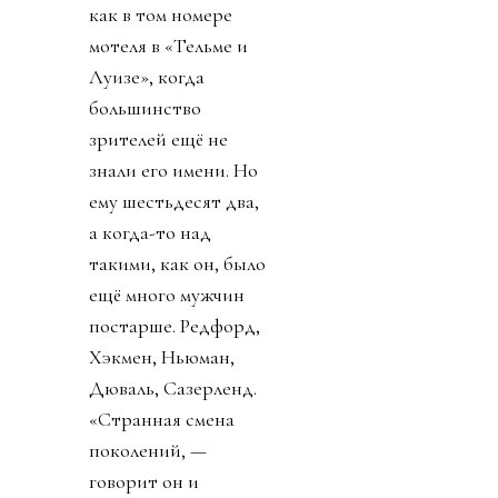
как в том номере
мотеля в «Тельме и
Луизе», когда
большинство
зрителей ещё не
знали его имени. Но
ему шестьдесят два,
а когда-то над
такими, как он, было
ещё много мужчин
постарше. Редфорд,
Хэкмен, Ньюман,
Дюваль, Сазерленд.
«Странная смена
поколений, —
говорит он и