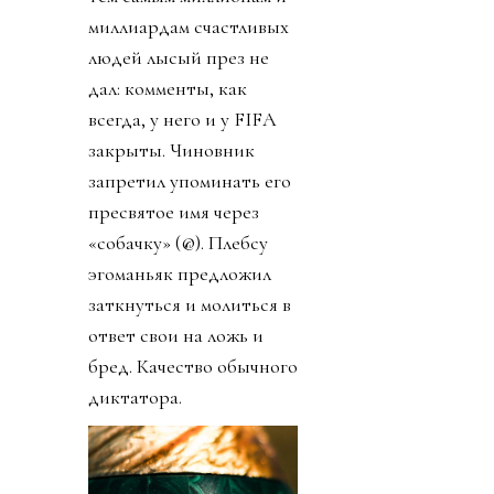
миллиардам счастливых
людей лысый през не
дал: комменты, как
всегда, у него и у FIFA
закрыты. Чиновник
запретил упоминать его
пресвятое имя через
«собачку» (@). Плебсу
эгоманьяк предложил
заткнуться и молиться в
ответ свои на ложь и
бред. Качество обычного
диктатора.