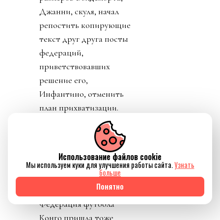
Джанни, скуля, начал
репостить копирующие
текст друг друга посты
федераций,
приветствовавших
решение его,
Инфантино, отменить
план прихватизации.
Опять смотрим что
такое «газлайтинг», а
равно и рассматриваем
Использование файлов cookie
подборку стран: Катар,
Мы используем куки для улучшения работы сайта.
Узнать
больше
ОАЭ, Бутан, Шри
Понятно
Ланка, Марокко.
Федерация футбола
Конго пришла тоже