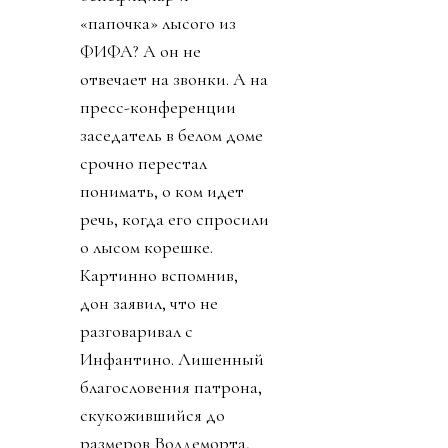
«папочка» лысого из
ФИФА? А он не
отвечает на звонки. А на
пресс-конференции
заседатель в белом доме
срочно перестал
понимать, о ком идет
речь, когда его спросили
о лысом корешке.
Картинно вспомнив,
дон заявил, что не
разговаривал с
Инфантино. Лишенный
благословения патрона,
скукожившийся до
размеров Волдеморта,