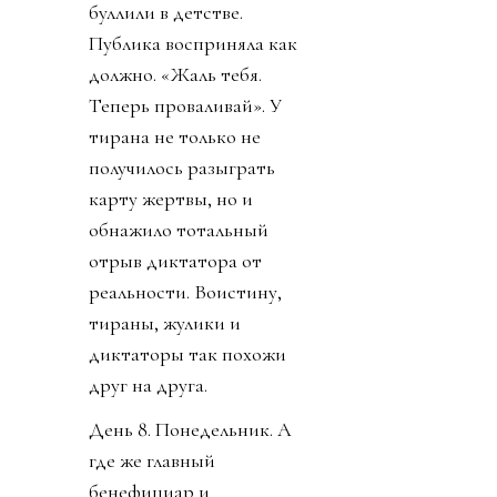
буллили в детстве.
Публика восприняла как
должно. «Жаль тебя.
Теперь проваливай». У
тирана не только не
получилось разыграть
карту жертвы, но и
обнажило тотальный
отрыв диктатора от
реальности. Воистину,
тираны, жулики и
диктаторы так похожи
друг на друга.
День 8. Понедельник. А
где же главный
бенефициар и