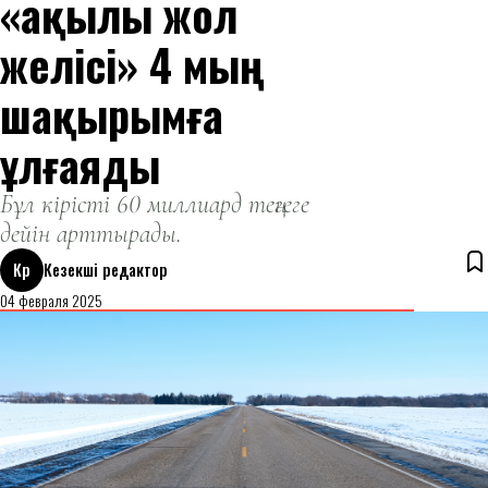
«ақылы жол
желісі» 4 мың
шақырымға
ұлғаяды
Бұл кірісті 60 миллиард теңгеге
дейін арттырады.
Кр
Кезекші редактор
04 февраля 2025