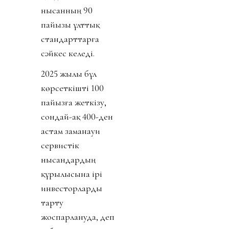
нысанның 90
пайызы ұлттық
стандарттарға
сәйкес келеді.
2025 жылы бұл
көрсеткішті 100
пайызға жеткізу,
сондай-ақ 400-ден
астам заманауи
сервистік
нысандардың
құрылысына ірі
инвесторларды
тарту
жоспарлануда, деп