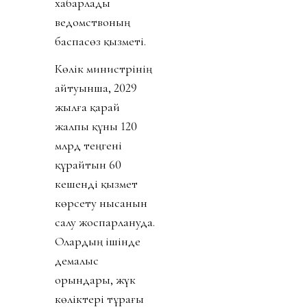
хабарлады
ведомствоның
баспасөз қызметі.
Көлік министрінің
айтуынша, 2029
жылға қарай
жалпы құны 120
млрд теңгені
құрайтын 60
кешенді қызмет
көрсету нысанын
салу жоспарлануда.
Олардың ішінде
демалыс
орындары, жүк
көліктері тұрағы