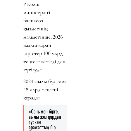
ҚР Көлік
министрлігі
баспасөз
қызметінің
мәліметінше, 2026
жылға қарай
кірістер 100 млрд
теңгеге жетеді деп
күтілуде.
2024 жылы бұл сома
48 млрд теңгені
құрады.
«Сонымен бірге,
ақылы жолдардан
түскен
қаражаттың бір