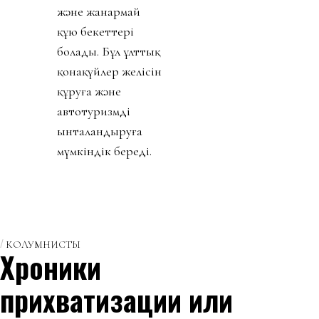
және жанармай
құю бекеттері
болады. Бұл ұлттық
қонақүйлер желісін
құруға және
автотуризмді
ынталандыруға
мүмкіндік береді.
КОЛУМНИСТЫ
Хроники
прихватизации или