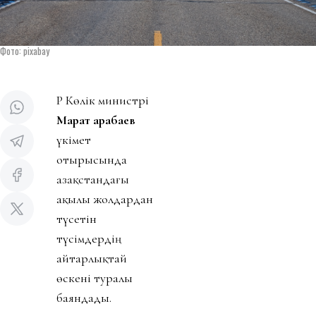
Фото: pixabay
ҚР Көлік министрі
Марат Қарабаев
үкімет
отырысында
Қазақстандағы
ақылы жолдардан
түсетін
түсімдердің
айтарлықтай
өскені туралы
баяндады.