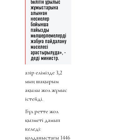
бөлігін құрылыс
жұмыстарына
алынған
несиелер
бойынша
пайыздық
мөлшерлемелерді
жабуға пайдалану
мәселесі
қарастырылуда», -
деді министр.
Қазір елімізде 3,2
мың шақырым
ақылы жол жұмыс
істейді.
Бұл ретте жол
қызметі дамып
келеді:
қолданыстағы 1446