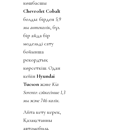
көшбасшы
Chevrolet Cobalt
болды: бірден
5,9
мың автокөлік
, бұл
бір айда бір
модельді сату
бойынша
рекордтық
көрсеткіш. Одан
кейін
Hyundai
Tucson
және
Kia
Sorento
:
сәйкесінше 1,3
мың және 746 көлік.
Айта кету керек,
Қазақстанның
автомобиль