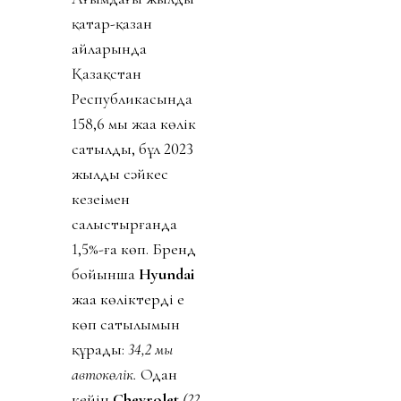
қаңтар-қазан
айларында
Қазақстан
Республикасында
158,6 мың жаңа көлік
сатылды, бұл 2023
жылдың сәйкес
кезеңімен
салыстырғанда
1,5%-ға көп. Бренд
бойынша
Hyundai
жаңа көліктердің ең
көп сатылымын
құрады:
34,2 мың
автокөлік.
Одан
кейін
Chevrolet
(22