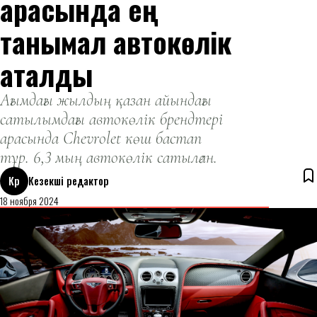
арасында ең
танымал автокөлік
аталды
Ағымдағы жылдың қазан айындағы
сатылымдағы автокөлік брендтері
арасында Chevrolet көш бастап
тұр. 6,3 мың автокөлік сатылған.
Кр
Кезекші редактор
18 ноября 2024