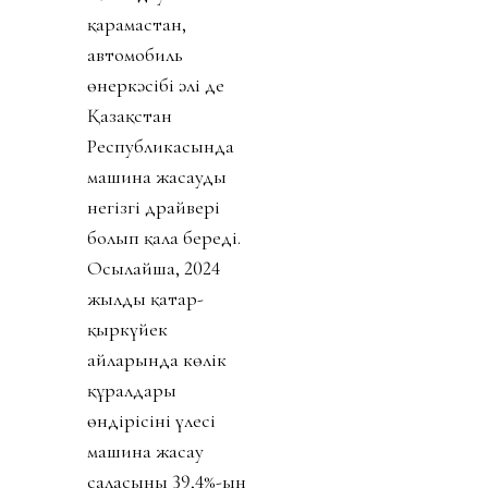
қарамастан,
автомобиль
өнеркәсібі әлі де
Қазақстан
Республикасында
машина жасаудың
негізгі драйвері
болып қала береді.
Осылайша, 2024
жылдың қаңтар-
қыркүйек
айларында көлік
құралдары
өндірісінің үлесі
машина жасау
саласының 39,4%-ын