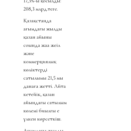
17,3%-ы қосылды:
208,3 млрд.теңге.
Қазақстанда
ағымдағы жылдың
қазан айының
соңында жаңа жеңіл
және
коммерциялық
көліктердің
сатылымы 21,5 мың
данаға жетті. Айта
кетейік, қазан
айындағы сатылым
көлемі биылғы ең
үлкен көрсеткіш.
Ағымдағы жылдың