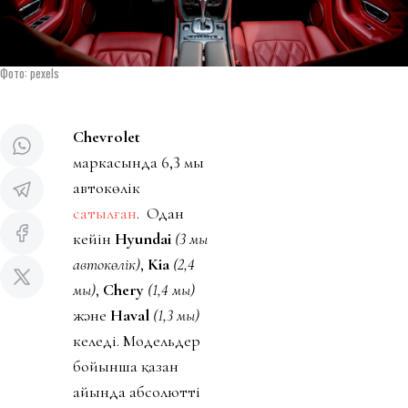
Фото: pexels
Chevrolet
маркасында 6,3 мың
автокөлік
сатылған
. Одан
кейін
Hyundai
(3 мың
автокөлік)
,
Kia
(2,4
мың)
,
Chery
(1,4 мың)
және
Haval
(1,3 мың)
келеді. Модельдер
бойынша қазан
айында абсолютті