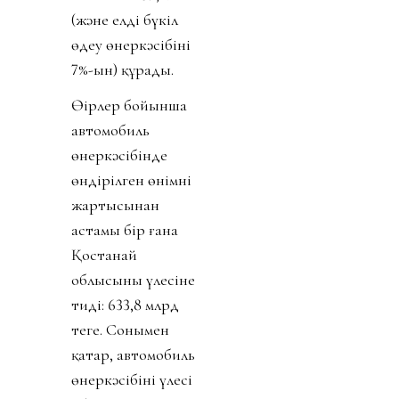
(және елдің бүкіл
өңдеу өнеркәсібінің
7%-ын) құрады.
Өңірлер бойынша
автомобиль
өнеркәсібінде
өндірілген өнімнің
жартысынан
астамы бір ғана
Қостанай
облысының үлесіне
тиді: 633,8 млрд
теңге. Сонымен
қатар, автомобиль
өнеркәсібінің үлесі