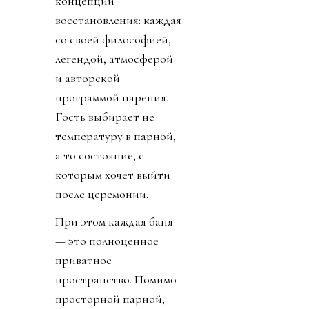
концепции
восстановления: каждая
со своей философией,
легендой, атмосферой
и авторской
программой парения.
Гость выбирает не
температуру в парной,
а то состояние, с
которым хочет выйти
после церемонии.
При этом каждая баня
— это полноценное
приватное
пространство. Помимо
просторной парной,