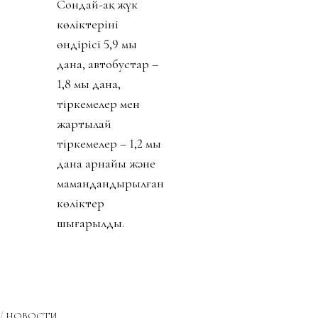
Сондай-ақ жүк
көліктерінің
өндірісі 5,9 мың
дана, автобустар –
1,8 мың дана,
тіркемелер мен
жартылай
тіркемелер – 1,2 мың
дана арнайы және
мамандандырылған
көліктер
шығарылды.
НОВОСТИ