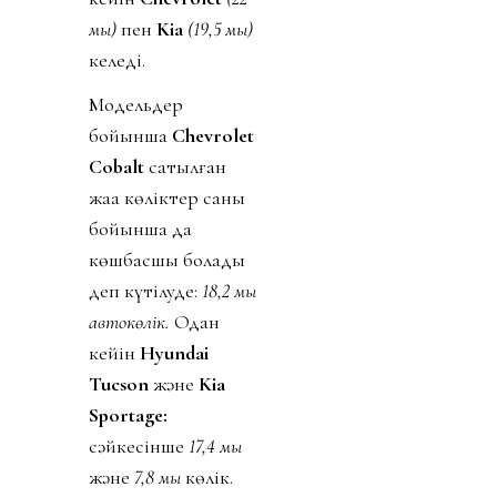
мың)
пен
Kia
(19,5 мың)
келеді.
Модельдер
бойынша
Chevrolet
Cobalt
сатылған
жаңа көліктер саны
бойынша да
көшбасшы болады
деп күтілуде:
18,2 мың
автокөлік.
Одан
кейін
Hyundai
Tucson
және
Kia
Sportage:
сәйкесінше
17,4 мың
және
7,8 мың
көлік.