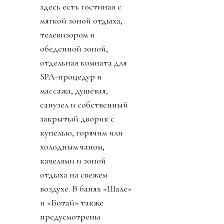
здесь есть гостиная с
мягкой зоной отдыха,
телевизором и
обеденной зоной,
отдельная комната для
SPA-процедур и
массажа, душевая,
санузел и собственный
закрытый дворик с
купелью, горячим или
холодным чаном,
качелями и зоной
отдыха на свежем
воздухе. В банях «Шале»
и «Ботай» также
предусмотрены