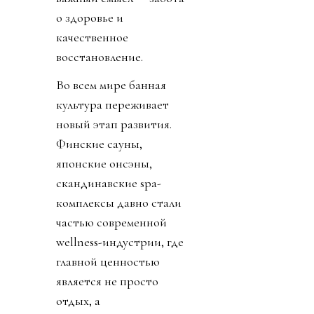
о здоровье и
качественное
восстановление.
Во всем мире банная
культура переживает
новый этап развития.
Финские сауны,
японские онсэны,
скандинавские spa-
комплексы давно стали
частью современной
wellness-индустрии, где
главной ценностью
является не просто
отдых, а