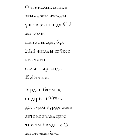
Физикалық мәнде
ағымдағы жылдың
үш тоқсанында
92,2
мың
көлік
шығарылды, бұл
2023 жылдың сәйкес
кезеңімен
салыстырғанда
15,8%-ға аз.
Бірден барлық
өндірістің 90%-ы
дәстүрлі түрде жеңіл
автомобильдерге
тиесілі болды:
82,9
мың автомобиль.