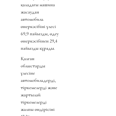
қаладағы машина
жасаудан
автомобиль
өнеркәсібінің үлесі
69,9 пайызды, өңдеу
өнеркәсібінен 29,4
пайызды құрады.
Қалған
облыстардың
үлесіне
автомобильдердің,
тіркемелердің және
жартылай
тіркемелердің
жалпы өндірісінің