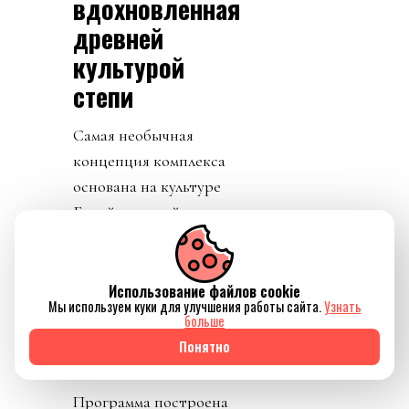
вдохновленная
древней
культурой
степи
Самая необычная
концепция комплекса
основана на культуре
Ботай — одной из
древнейших
цивилизаций,
существовавших на
Использование файлов cookie
Мы используем куки для улучшения работы сайта.
Узнать
территории
больше
современного
Понятно
Казахстана.
Программа построена