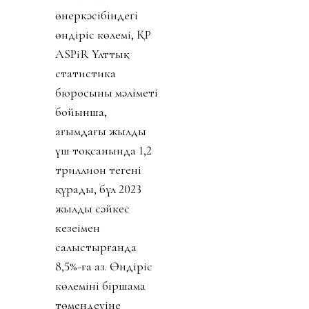
өнеркәсібіндегі
өндіріс көлемі, ҚР
ASPiR Ұлттық
статистика
бюросының мәліметі
бойынша,
ағымдағы жылдың
үш тоқсанында 1,2
триллион теңгені
құрады, бұл 2023
жылдың сәйкес
кезеңімен
салыстырғанда
8,5%-ға аз. Өндіріс
көлемінің біршама
төмендеуіне