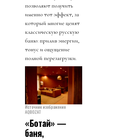
позволяют получить
именно тот эффект, за
который многие ценят
классическую русскую
баню: прилив энергии,
тонус и ощущение
полной перезагрузки.
Источник изображения
AQBOZAT
«Ботай» —
баня,