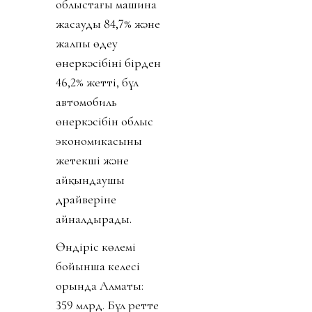
облыстағы машина
жасаудың 84,7% және
жалпы өңдеу
өнеркәсібінің бірден
46,2% жетті, бұл
автомобиль
өнеркәсібін облыс
экономикасының
жетекші және
айқындаушы
драйверіне
айналдырады.
Өндіріс көлемі
бойынша келесі
орында Алматы:
359 млрд. Бұл ретте