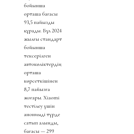
бойынша
орташа бағасы
93,5 пайызды
құрады. Бұл 2024
жылғы стандарт
бойынша
тексерілген
автокөліктердің
орташа
көрсеткішінен
8,7 пайызға
жоғары. Xiaomi
тестілеу үшін
анонимді түрде
сатып алынды,
бағасы — 299