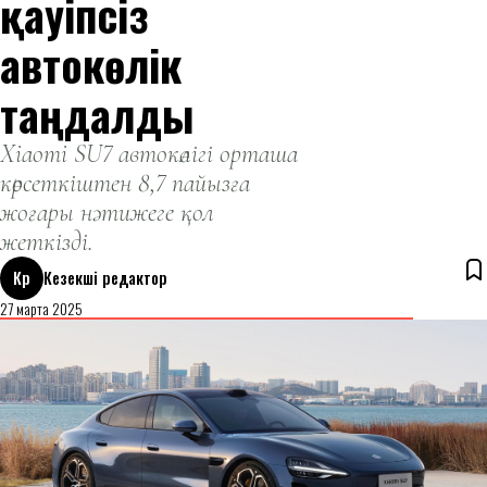
қауіпсіз
автокөлік
таңдалды
Xiaomi SU7 автокөлігі орташа
көрсеткіштен 8,7 пайызға
жоғары нәтижеге қол
жеткізді.
Кр
Кезекші редактор
27 марта 2025