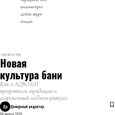
километрге
дейін жүре
алады.
НОВОСТИ
Новая
культура бани
Как в AQBOZAT
превратили традицию в
современный wellness-ритуал
Др
Дежурный редактор
04 августа 2026