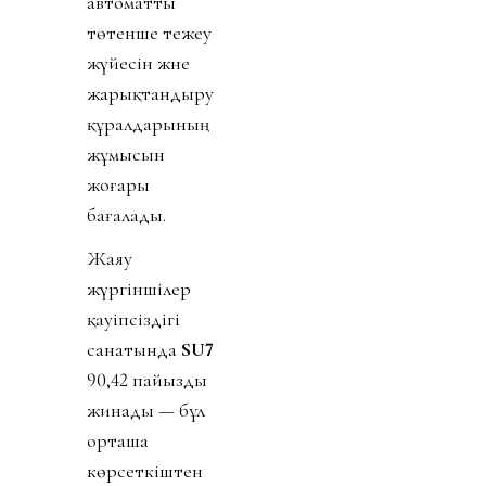
автоматты
төтенше тежеу
жүйесін және
жарықтандыру
құралдарының
жұмысын
жоғары
бағалады.
Жаяу
жүргіншілер
қауіпсіздігі
санатында
SU7
90,42 пайызды
жинады — бұл
орташа
көрсеткіштен