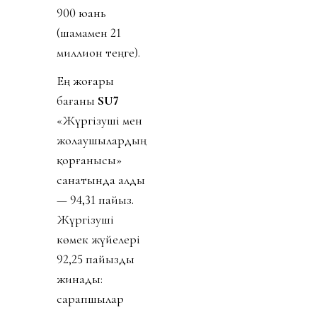
900 юань
(шамамен 21
миллион теңге).
Ең жоғары
бағаны
SU7
«Жүргізуші мен
жолаушылардың
қорғанысы»
санатында алды
— 94,31 пайыз.
Жүргізуші
көмек жүйелері
92,25 пайызды
жинады:
сарапшылар