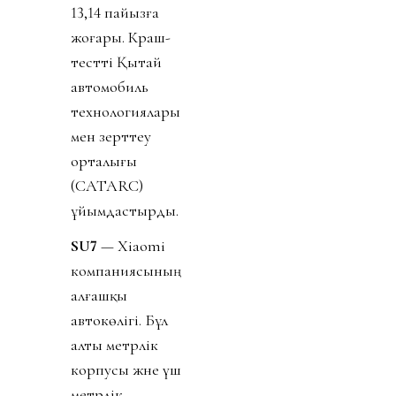
13,14 пайызға
жоғары. Краш-
тестті Қытай
автомобиль
технологиялары
мен зерттеу
орталығы
(CATARC)
ұйымдастырды.
SU7
— Xiaomi
компаниясының
алғашқы
автокөлігі. Бұл
алты метрлік
корпусы және үш
метрлік