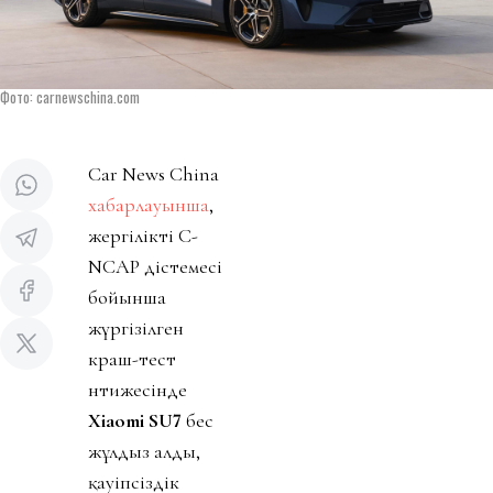
Фото: carnewschina.com
Car News China
хабарлауынша
,
жергілікті C-
NCAP әдістемесі
бойынша
жүргізілген
краш-тест
нәтижесінде
Xiaomi SU7
бес
жұлдыз алды,
қауіпсіздік