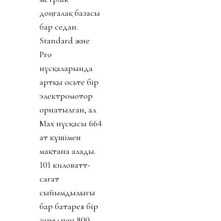
доңғалақ базасы
бар седан.
Standard және
Pro
нұсқаларында
артқы осьте бір
электромотор
орнатылған, ал
Max нұсқасы 664
ат күшімен
мақтана алады.
101 киловатт-
сағат
сыйымдылығы
бар батарея бір
зарядпен 800