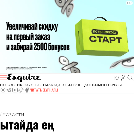
KZ
НОВОСТИ
КОЛУМНИСТЫ
ЛЮДИ
СОБЫТИЯ
ГЕДОНИЗМ
ИНТЕРЕСЫ
ЧИТАТЬ ЖУРНАЛЫ
НОВОСТИ
Қытайда ең