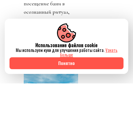
посещение бани в
осознанный ритуал,
который помогает не
только восстановить
силы, но и ненадолго
Использование файлов cookie
отключиться от
Мы используем куки для улучшения работы сайта.
Узнать
привычного ритма
больше
жизни.
Понятно
Источник изображения
AQBOZAT
Сегодня баня всё
меньше ассоциируется