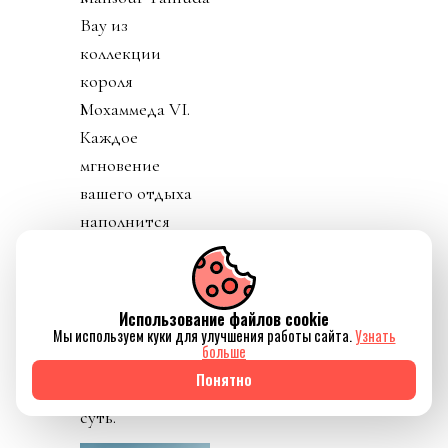
Bay из
коллекции
короля
Мохаммеда VI.
Каждое
мгновение
вашего отдыха
наполнится
яркими
впечатлениями и
позволит
Использование файлов cookie
раскрыть свою
Мы используем куки для улучшения работы сайта.
Узнать
больше
самую
Понятно
прекрасную
суть.