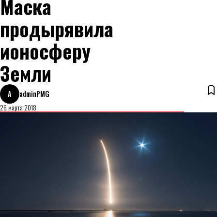
Маска
продырявила
ионосферу
Земли
A
adminPMG
26 марта 2018