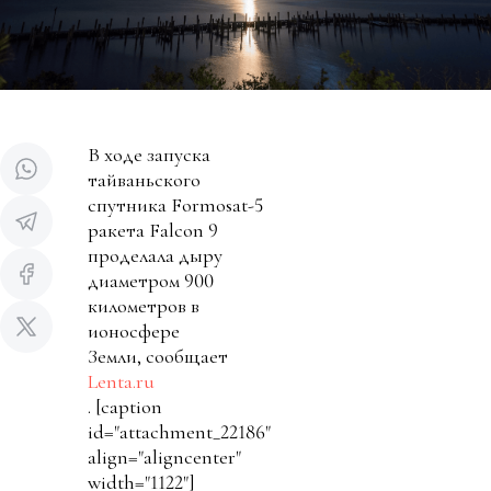
В ходе запуска
тайваньского
спутника Formosat-5
ракета Falcon 9
проделала дыру
диаметром 900
километров в
ионосфере
Земли, сообщает
Lenta.ru
.
[caption
id="attachment_22186"
align="aligncenter"
width="1122"]