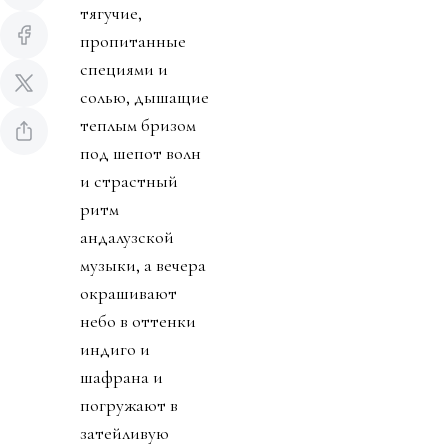
тягучие,
пропитанные
специями и
солью, дышащие
теплым бризом
под шепот волн
и страстный
ритм
андалузской
музыки, а вечера
окрашивают
небо в оттенки
индиго и
шафрана и
погружают в
затейливую