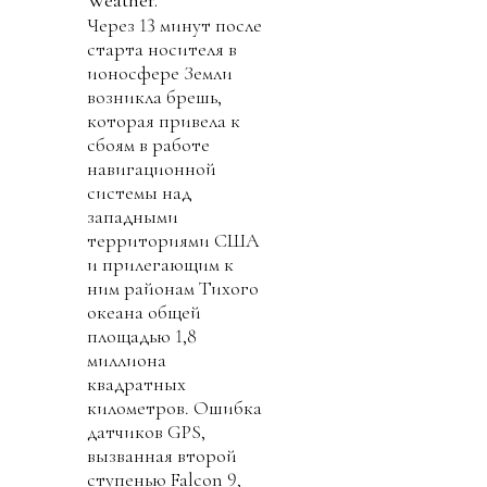
Через 13 минут после
старта носителя в
ионосфере Земли
возникла брешь,
которая привела к
сбоям в работе
навигационной
системы над
западными
территориями США
и прилегающим к
ним районам Тихого
океана общей
площадью 1,8
миллиона
квадратных
километров. Ошибка
датчиков GPS,
вызванная второй
ступенью Falcon 9,