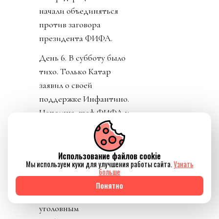
начали объединяться
против заговора
президента ФИФА.
День 6. В субботу было
тихо. Только Катар
заявил о своей
поддержке Инфантино.
Напомню, шеф ФИФА и
чемпионат у них провел,
и на их джете летал по
всему свету, и лично
Использование файлов cookie
Мы используем куки для улучшения работы сайта.
Узнать
регулярно летал делать
больше
«ку» правителям Катара.
Понятно
УЕФА пригрозило
уголовным