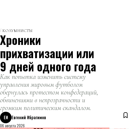
КОЛУМНИСТЫ
Хроники
прихватизации или
9 дней одного года
Как попытка изменить систему
управления мировым футболом
обернулась протестом конфедераций,
обвинениями в непрозрачности и
громким политическим скандалом.
ЕИ
Евгений Ибрагимов
06 августа 2026