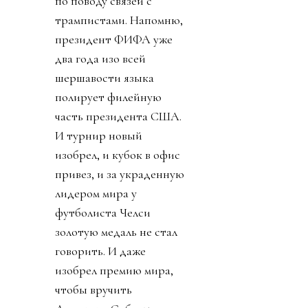
по поводу связей с
трампистами. Напомню,
президент ФИФА уже
два года изо всей
шершавости языка
полирует филейную
часть президента США.
И турнир новый
изобрел, и кубок в офис
привез, и за украденную
лидером мира у
футболиста Челси
золотую медаль не стал
говорить. И даже
изобрел премию мира,
чтобы вручить