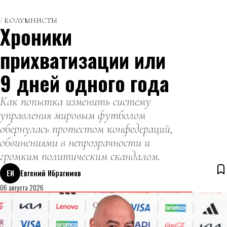
КОЛУМНИСТЫ
Хроники
прихватизации или
9 дней одного года
Как попытка изменить систему
управления мировым футболом
обернулась протестом конфедераций,
обвинениями в непрозрачности и
громким политическим скандалом.
ЕИ
Евгений Ибрагимов
06 августа 2026