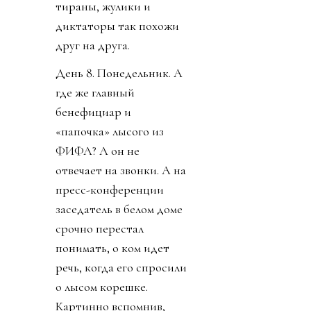
тираны, жулики и
диктаторы так похожи
друг на друга.
День 8. Понедельник. А
где же главный
бенефициар и
«папочка» лысого из
ФИФА? А он не
отвечает на звонки. А на
пресс-конференции
заседатель в белом доме
срочно перестал
понимать, о ком идет
речь, когда его спросили
о лысом корешке.
Картинно вспомнив,