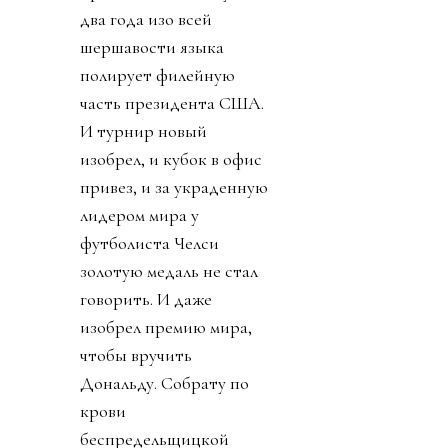
два года изо всей
шершавости языка
полирует филейную
часть президента США.
И турнир новый
изобрел, и кубок в офис
привез, и за украденную
лидером мира у
футболиста Челси
золотую медаль не стал
говорить. И даже
изобрел премию мира,
чтобы вручить
Дональду. Собрату по
крови
беспредельщицкой