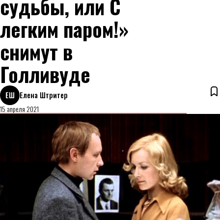
судьбы, или С
легким паром!»
снимут в
Голливуде
ЕШ
Елена Штритер
15 апреля 2021