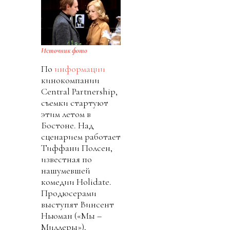
Источник фото
По
информации
кинокомпании
Central Partnership,
съемки стартуют
этим летом в
Бостоне. Над
сценарием работает
Тиффани Полсен,
известная по
нашумевшей
комедии Holidate.
Продюсерами
выступят Винсент
Ньюман («Мы –
Миллеры»),