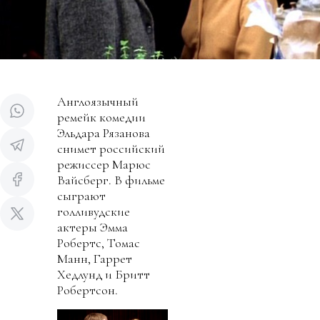
Англоязычный
ремейк комедии
Эльдара Рязанова
снимет российский
режиссер Марюс
Вайсберг. В фильме
сыграют
голливудские
актеры Эмма
Робертс, Томас
Манн, Гаррет
Хедлунд и Бритт
Робертсон.