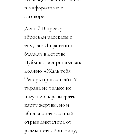
и информацию о
заговоре.
День 7. В прессу
вбросили рассказы о
том, как Инфантино
буллили в детстве.
Публика восприняла как
должно. «Жаль тебя.
Теперь проваливай». У
тирана не только не
получилось разыграть
карту жертвы, но и
обнажило тотальный
отрыв диктатора от
реальности. Воистину,