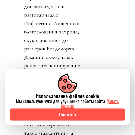
дон заявил, что не
разговаривал с
Инфантино. Лишенный
благословения патрона,
скукожившийся до
размеров Волдеморта,
Джанни, скуля, начал
репостить копирующие
текст друг друга посты
федераций,
приветствовавших
Использование файлов cookie
решение его,
Мы используем куки для улучшения работы сайта.
Узнать
больше
Инфантино, отменить
Понятно
план прихватизации.
Опять смотрим что
такое «газлайтинг», а