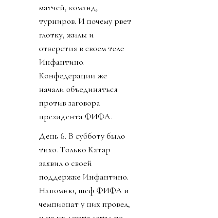
матчей, команд,
турниров. И почему рвет
глотку, жилы и
отверстия в своем теле
Инфантино.
Конфедерации же
начали объединяться
против заговора
президента ФИФА.
День 6. В субботу было
тихо. Только Катар
заявил о своей
поддержке Инфантино.
Напомню, шеф ФИФА и
чемпионат у них провел,
и на их джете летал по