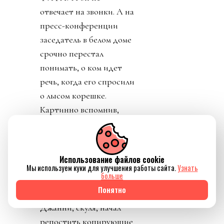
отвечает на звонки. А на
пресс-конференции
заседатель в белом доме
срочно перестал
понимать, о ком идет
речь, когда его спросили
о лысом корешке.
Картинно вспомнив,
дон заявил, что не
разговаривал с
Инфантино. Лишенный
Использование файлов cookie
благословения патрона,
Мы используем куки для улучшения работы сайта.
Узнать
больше
скукожившийся до
Понятно
размеров Волдеморта,
Джанни, скуля, начал
репостить копирующие