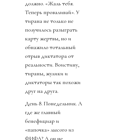
должно. «Жаль тебя.
Теперь проваливай». У
тирана не только не
получилось разыграть
карту жертвы, но и
обнажило тотальный
отрыв диктатора от
реальности. Воистину,
тираны, жулики и
диктаторы так похожи
друг на друга.
День 8. Понедельник. А
где же главный
бенефициар и
«папочка» лысого из
ФИФА? А он не