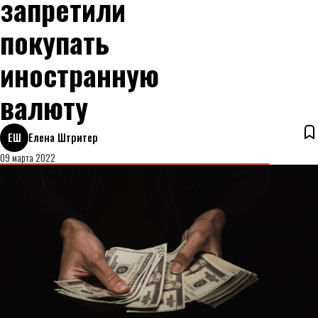
запретили
покупать
иностранную
валюту
ЕШ
Елена Штритер
09 марта 2022