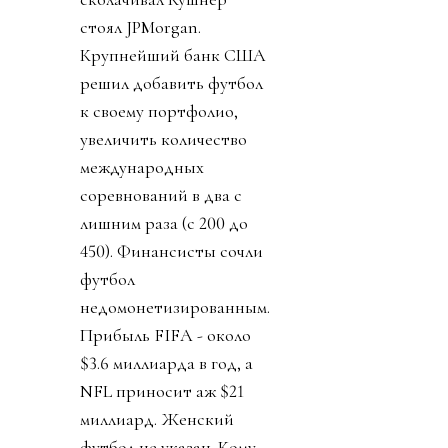
стоял JPMorgan.
Крупнейший банк США
решил добавить футбол
к своему портфолио,
увеличить количество
международных
соревнований в два с
лишним раза (с 200 до
450). Финансисты сочли
футбол
недомонетизированным.
Прибыль FIFA - около
$3.6 миллиарда в год, а
NFL приносит аж $21
миллиард. Женский
футбол не указан. Кому