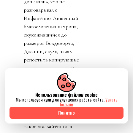
дон заявил, что не
разговаривал с
Инфантино. Лишенный
благословения патрона,
скукожившийся до
размеров Волдеморта,
Джанни, скуля, начал
репостить копирующие
текст друг друга посты
федераций,
приветствовавших
решение его,
Использование файлов cookie
Мы используем куки для улучшения работы сайта.
Узнать
Инфантино, отменить
больше
план прихватизации.
Понятно
Опять смотрим что
такое «газлайтинг», а