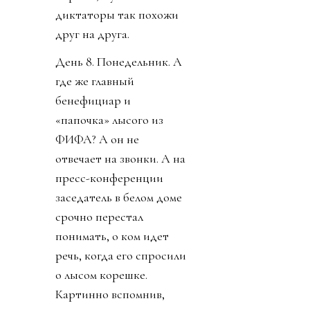
диктаторы так похожи
друг на друга.
День 8. Понедельник. А
где же главный
бенефициар и
«папочка» лысого из
ФИФА? А он не
отвечает на звонки. А на
пресс-конференции
заседатель в белом доме
срочно перестал
понимать, о ком идет
речь, когда его спросили
о лысом корешке.
Картинно вспомнив,