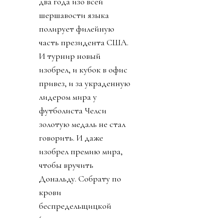
два года изо всей
шершавости языка
полирует филейную
часть президента США.
И турнир новый
изобрел, и кубок в офис
привез, и за украденную
лидером мира у
футболиста Челси
золотую медаль не стал
говорить. И даже
изобрел премию мира,
чтобы вручить
Дональду. Собрату по
крови
беспредельщицкой