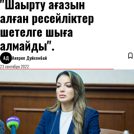
"Шақырту қағазын
алған ресейліктер
шетелге шыға
алмайды".
АД
Акерке Дуйсенбай
23 сентября 2022