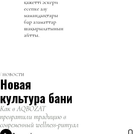
қажетті әскери
есепке алу
мамандықтары
бар азаматтар
шақырылатынын
айтты.
НОВОСТИ
Новая
культура бани
Как в AQBOZAT
превратили традицию в
современный wellness-ритуал