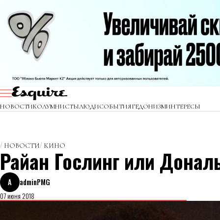
НОВОСТИ
КОЛУМНИСТЫ
ЛЮДИ
СОБЫТИЯ
ГЕДОНИЗМ
ИНТЕРЕСЫ
НОВОСТИ
КИНО
Райан Гослинг или Донал
A
adminPMG
07 июня 2018