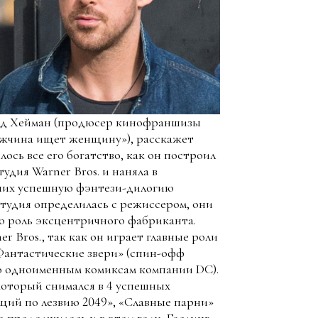
вид Хейман (продюсер кинофраншизы
ужчина ищет женщину»), расскажет
ось все его богатство, как он построил
удия Warner Bros. и наняла в
 них успешную фэнтези-дилогию
тудия определилась с режиссером, они
ую роль эксцентричного фабриканта.
r Bros., так как он играет главные роли
Фантастические звери» (спин-офф
о одноименным комиксам компании DC).
который снимался в 4 успешных
ущий по лезвию 2049», «Славные парни»