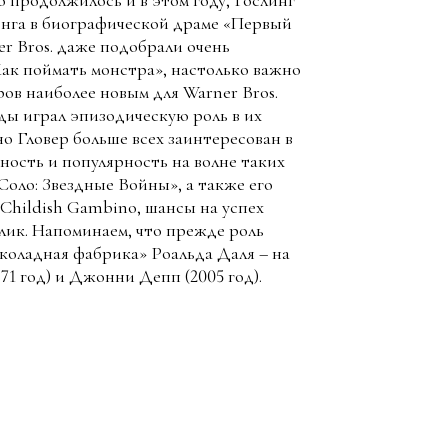
о продолжилось и в этом году, Гослинг
онга в биографической драме «Первый
er Bros. даже подобрали очень
ак поймать монстра», настолько важно
ров наиболее новым для Warner Bros.
ды играл эпизодическую роль в их
о Гловер больше всех заинтересован в
ность и популярность на волне таких
Соло: Звездные Войны», а также его
Childish Gambino, шансы на успех
елик. Напоминаем, что прежде роль
коладная фабрика» Роальда Даля – на
1 год) и Джонни Депп (2005 год).