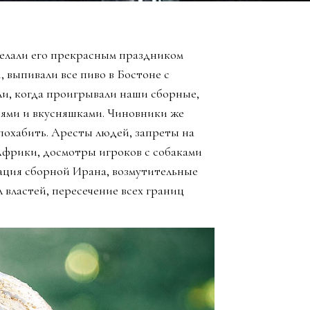
елали его прекрасным праздником
, выпивали все пиво в Бостоне с
ли, когда проигрывали наши сборные,
зьями и вкусняшками. Чиновники же
похабить. Аресты людей, запреты на
Африки, досмотры игроков с собаками
ация сборной Ирана, возмутительные
 властей, пересечение всех границ