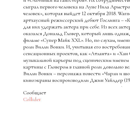
и «Охотники на гангстеров». Их сотрудничеств
сыграл первого человека на Луне Нила Армстр
человек», которая выйдет 12 октября 2018. Warn
артхаусный режиссерский дебют Гослинга – «К
для них удержать актера при себе. Из всех акте
оказался Дональд Гловер, который лишь однаж
фильме «Супер Майк XXL». Но, по слухам, именн
роли Вилли Вонки. И, учитывая его востребован
сенсационных проектов, как «Атланта» и «Хан 
музыкальной карьеры под сценическим именем 
картины с Гловером в главной роли довольно в
Вилли Вонки – персонажа повести «Чарли и шо
киноэкраны воспроизводили Джин Уайлдер (197
Сообщает
Collider