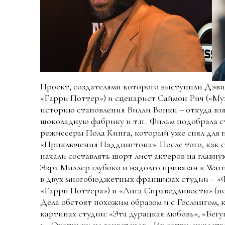
Проект, создателями которого выступили Дэ
«Гарри Поттер») и сценарист Саймон Рич («М
историю становления Вилли Вонки – откуда взял
шоколадную фабрику и т.п.. Фильм подобрала ст
режиссеры Пола Кинга, который уже снял для
«Приключения Паддингтона». После того, как с
начали составлять шорт лист актеров на главн
Эзра Миллер глубоко и надолго привязан к Warne
в двух многобюджетных франшизах студии – «
«Гарри Поттера») и «Лига Справедливости» (п
Дела обстоят похожим образом и с Гослингом, 
картинах студии: «Эта дурацкая любовь», «Бег