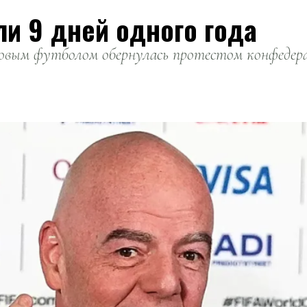
ли 9 дней одного года
вым футболом обернулась протестом конфедерац