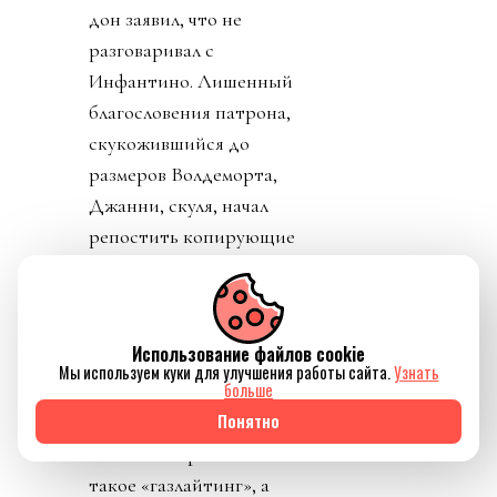
дон заявил, что не
разговаривал с
Инфантино. Лишенный
благословения патрона,
скукожившийся до
размеров Волдеморта,
Джанни, скуля, начал
репостить копирующие
текст друг друга посты
федераций,
приветствовавших
Использование файлов cookie
решение его,
Мы используем куки для улучшения работы сайта.
Узнать
больше
Инфантино, отменить
Понятно
план прихватизации.
Опять смотрим что
такое «газлайтинг», а