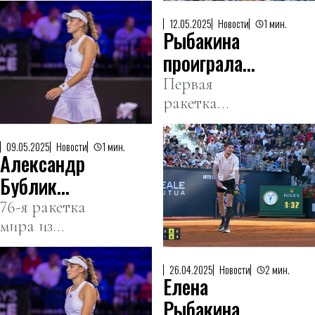
Мамульки на
турнир. К
кортах
12.05.2025
Новости
1 мин.
Рыбакина
сожалению,
наших там не
проиграла
осталось.
Андрееску в
Первая
ракетка
Риме
Казахстана
Елена
09.05.2025
Новости
1 мин.
Александр
Рыбакина
завершила свое
Бублик
выступление на
успешно
76-я ракетка
турнире WTA-
мира из
стартовал на
1000 в Риме.
Казахстана в
турнире в
первом круге
Риме
26.04.2025
Новости
2 мин.
Елена
обыграл
российского
Рыбакина