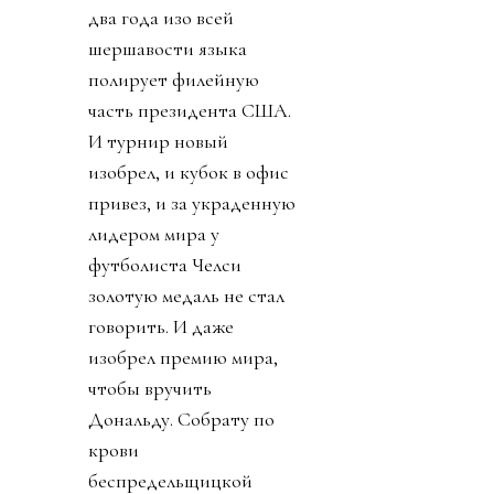
два года изо всей
шершавости языка
полирует филейную
часть президента США.
И турнир новый
изобрел, и кубок в офис
привез, и за украденную
лидером мира у
футболиста Челси
золотую медаль не стал
говорить. И даже
изобрел премию мира,
чтобы вручить
Дональду. Собрату по
крови
беспредельщицкой