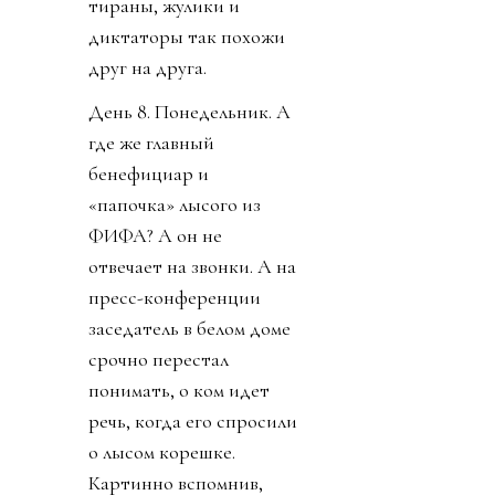
тираны, жулики и
диктаторы так похожи
друг на друга.
День 8. Понедельник. А
где же главный
бенефициар и
«папочка» лысого из
ФИФА? А он не
отвечает на звонки. А на
пресс-конференции
заседатель в белом доме
срочно перестал
понимать, о ком идет
речь, когда его спросили
о лысом корешке.
Картинно вспомнив,