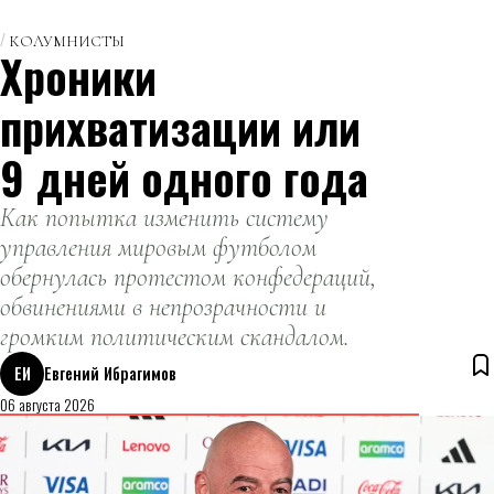
теннису в
третий раз в
КОЛУМНИСТЫ
Хроники
истории
пробилась в
прихватизации или
финальную
стадию
9 дней одного года
состязаний.
Как попытка изменить систему
управления мировым футболом
обернулась протестом конфедераций,
обвинениями в непрозрачности и
громким политическим скандалом.
ЕИ
Евгений Ибрагимов
06 августа 2026