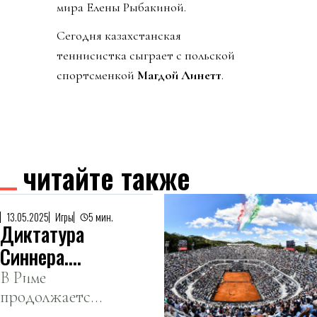
мира Елены Рыбакиной.
Сегодня казахстанская
теннисистка сыграет с польской
спортсменкой
Магдой Линетт
.
читайте также
13.05.2025
Игры
5 мин.
Диктатура
Синнера.
Сотый титул
В Риме
продолжается
Джоковича.
огромный