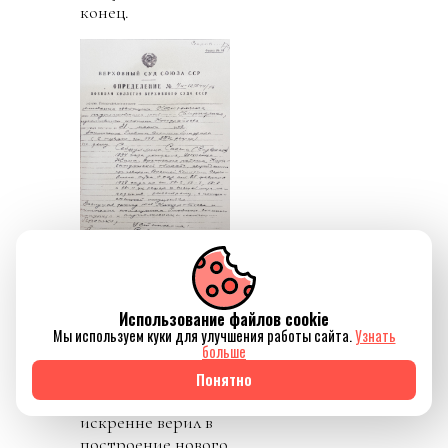
конец.
При этом
Использование файлов cookie
Сейфуллин до
Мы используем куки для улучшения работы сайта.
Узнать
больше
конца оставался
преданным идеям
Понятно
социализма и
искренне верил в
построение нового