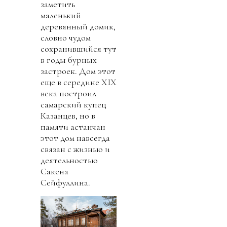
заметить
маленький
деревянный домик,
словно чудом
сохранившийся тут
в годы бурных
застроек. Дом этот
еще в середине XIX
века построил
самарский купец
Казанцев, но в
памяти астанчан
этот дом навсегда
связан с жизнью и
деятельностью
Сакена
Сейфуллина.