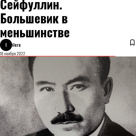
Сейфуллин.
Большевик в
меньшинстве
I
ileru
18 ноября 2022