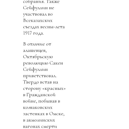
собрания. Также
Сейфуллин не
участвовал во
Всеказахских
съездах весны-лета
1917 года.
В отличие от
алашевцев,
Октябрьскую
революцию Сакен
Сейфуллин
приветствовал.
Твердо встав на
сторону «красных»
в Гражданской
войне, побывав в
колчаковских
застенках в Омске,
в акмолинских
вагонах смерти