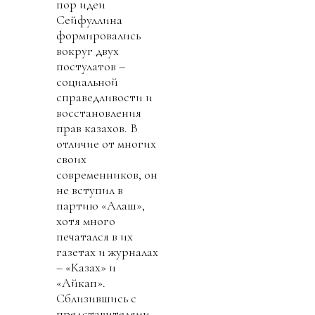
пор идеи
Сейфуллина
формировались
вокруг двух
постулатов –
социальной
справедливости и
восстановления
прав казахов. В
отличие от многих
своих
современников, он
не вступил в
партию «Алаш»,
хотя много
печатался в их
газетах и журналах
– «Казах» и
«Айкап».
Сблизившись с
представителями