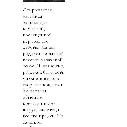
Открывается
музейная
экспозиция
комнатой,
посвященной
периоду его
детства. Сакен
родился в обычной
кочевой казахской
семье. И, возможно,
разделил бы участь
миллионов своих
сверстников, если
бы остался
обычным
крестьянином-
шаруа, как отец и
все его предки. Но
слишком