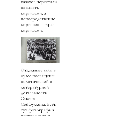
казахов перестали
называть
киргизами, а
непосредственно
киргизов – кара-
киргизами.
Отдельные залы в
музее посвящены
политической и
литературной
деятельности
Сакена
Сейфуллина. Есть
тут фотографии
первого съезда