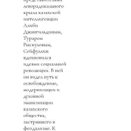
леворадикального
крыла казахской
интеллигенции
Алиби
Джангильдиным,
Тураром
Рыскуловым,
Сейфуллин
вдохновился
идеями социальной
революции. В ней
он видел путь к
освобождению,
модернизации и
духовной
эмансипации
казахского
общества,
застрявшего в
феодализме. К