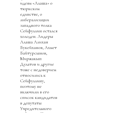
идеям «Алаша» о
тюркском
единстве, о
либерализации
западного толка
Сейфуллин остался
холоден. Лидеры
Алаша Алихан
Букейханов, Ахмет
Байтурсынов,
Миржакып
Дулатов и другие
тоже с недоверием
относились к
Сейфуллину,
поэтому не
включили в его
список кандидатов
в депутаты
Учредительного