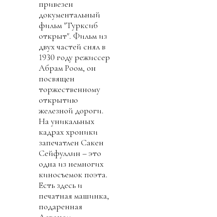
привезен
документальный
фильм "Турксиб
открыт". Фильм из
двух частей снял в
1930 году режиссер
Абрам Роом, он
посвящен
торжественному
открытию
железной дороги.
На уникальных
кадрах хроники
запечатлен Сакен
Сейфуллин – это
одна из немногих
киносъемок поэта.
Есть здесь и
печатная машинка,
подаренная