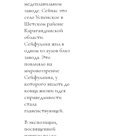
медеплавильном
заводе. Сейчас это
село Успенское в
Шетском районе
Карагандинской
области.
Сейфуллин жил в
одном из аулов близ
завода. Это
повлияло на
мировоззрение
Сейфуллина, у
которого вплоть до
конца жизни идея
справедливости
стала
главенствующей.
В экспозиции,
посвященной
первым годам