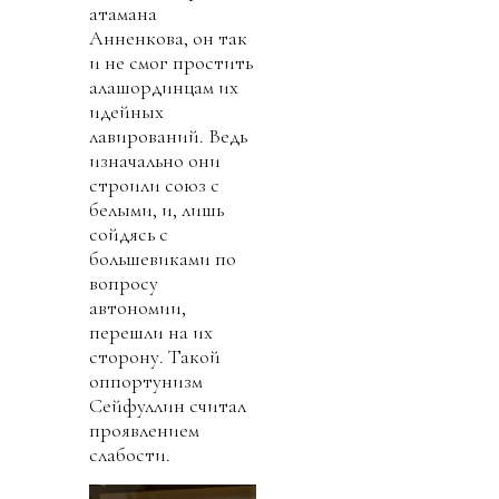
атамана
Анненкова, он так
и не смог простить
алашординцам их
идейных
лавирований. Ведь
изначально они
строили союз с
белыми, и, лишь
сойдясь с
большевиками по
вопросу
автономии,
перешли на их
сторону. Такой
оппортунизм
Сейфуллин считал
проявлением
слабости.