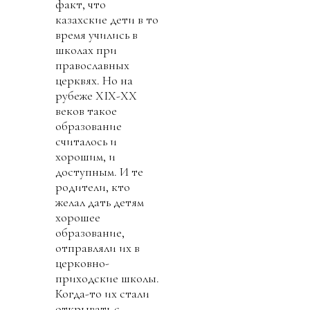
факт, что
казахские дети в то
время учились в
школах при
православных
церквях. Но на
рубеже XIX-XX
веков такое
образование
считалось и
хорошим, и
доступным. И те
родители, кто
желал дать детям
хорошее
образование,
отправляли их в
церковно-
приходские школы.
Когда-то их стали
открывать с