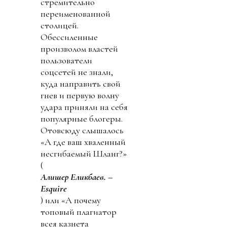
стремительно
переименованной
столицей.
Обессиленные
произволом властей
пользователи
соцсетей не знали,
куда направить свой
гнев и первую волну
удара приняли на себя
популярные блогеры.
Отовсюду слышалось
«А где ваш хваленный
несгибаемый Шланг?»
(
Алишер Еликбаев. –
Esquire
) или «А почему
топовый плагиатор
всея казнета