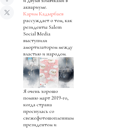
и двумя хомячками в
аквариуме.
Карим Кадырбаев
рассуждает о том, как
резиденты Salem
Social Media
выступили
амортизатором между
властью и народом.
Я очень хорошо
помню март 2019-го,
когда страна
проснулась со
свежефотошопленным
президентом и