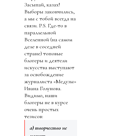
Засыпай, казах!
Выборы закончились,
а мы с тобой всегда на
связи. P.S. Где-то в
параллельной
Вселенной (на самом
деле в соседней
стране) топовые
блогеры и деятели
искусства выступают
за освобождение
журналиста «Медузы»
Ивана Голунова.
Видимо, наши
блогеры не в курсе
очень простых
тезисов:
а) творчество не
может