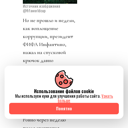
Источник изображения
@fifaworldcup
Но не прошло и недели,
как воплощение
коррупции, президент
ФИФА Инфантино,
нажал на спусковой
крючок давно
созревшего плана:
прихватизация футбола.
О том как почти
Использование файлов cookie
похитили футбол - наша
Мы используем куки для улучшения работы сайта.
Узнать
краткая хроника.
больше
Понятно
День 0. 26 июля 2026.
Ровно через неделю
после окончания