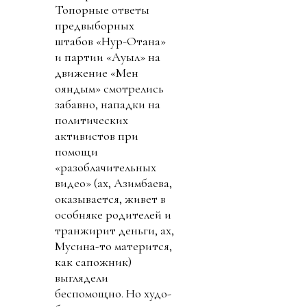
Топорные ответы
предвыборных
штабов «Нур-Отана»
и партии «Ауыл» на
движение «Мен
ояндым» смотрелись
забавно, нападки на
политических
активистов при
помощи
«разоблачительных
видео» (ах, Азимбаева,
оказывается, живет в
особняке родителей и
транжирит деньги, ах,
Мусина-то матерится,
как сапожник)
выглядели
беспомощно. Но худо-