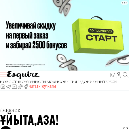
KZ
НОВОСТИ
КОЛУМНИСТЫ
ЛЮДИ
СОБЫТИЯ
ГЕДОНИЗМ
ИНТЕРЕСЫ
ЧИТАТЬ ЖУРНАЛЫ
МНЕНИЕ
ҰЙЫҚТА,ҚАЗАҚ!