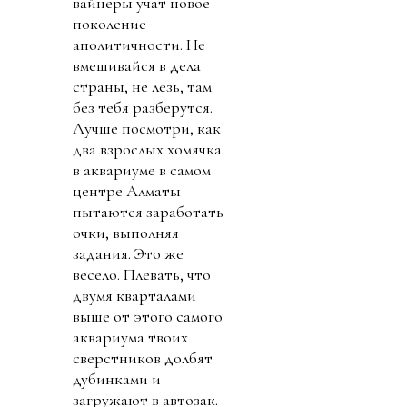
вайнеры учат новое
поколение
аполитичности. Не
вмешивайся в дела
страны, не лезь, там
без тебя разберутся.
Лучше посмотри, как
два взрослых хомячка
в аквариуме в самом
центре Алматы
пытаются заработать
очки, выполняя
задания. Это же
весело. Плевать, что
двумя кварталами
выше от этого самого
аквариума твоих
сверстников долбят
дубинками и
загружают в автозак.