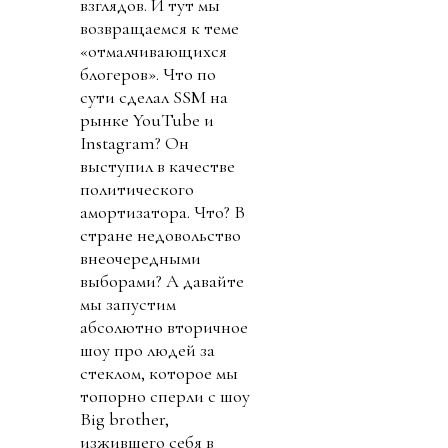
взглядов. И тут мы
возвращаемся к теме
«отмалчивающихся
блогеров». Что по
сути сделал SSM на
рынке YouTube и
Instagram? Он
выступил в качестве
политического
амортизатора. Что? В
стране недовольство
внеочередными
выборами? А давайте
мы запустим
абсолютно вторичное
шоу про людей за
стеклом, которое мы
топорно сперли с шоу
Big brother,
изжившего себя в