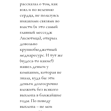
рассказал о том, как
взял и по велению
сердца, не пользуясь
никакими связями во
власти (и это самый
главный месседж
Аксютица), открыл
довольно
крупнобюджетный
медиаресурс. И тут же
(чудеса-то какие!)
нашел деньги у
компании, которая не
знала, куда бы эти
деньги долгосрочно
вложить без всякого
выхлопа в ближайшие
годы. По поводу
выхлопа – не мои