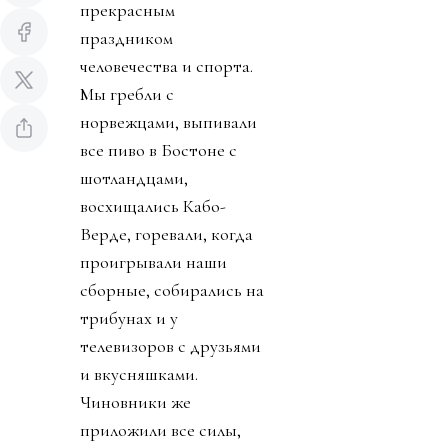
прекрасным
праздником
человечества и спорта.
Мы гребли с
норвежцами, выпивали
все пиво в Бостоне с
шотландцами,
восхищались Кабо-
Верде, горевали, когда
проигрывали наши
сборные, собирались на
трибунах и у
телевизоров с друзьями
и вкусняшками.
Чиновники же
приложили все силы,