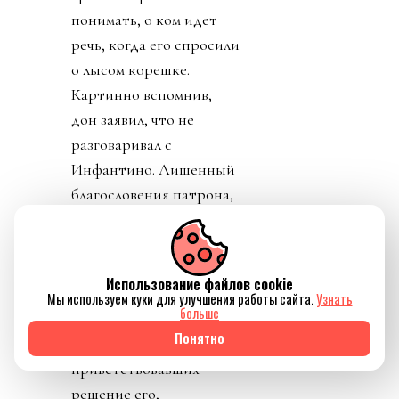
понимать, о ком идет
речь, когда его спросили
о лысом корешке.
Картинно вспомнив,
дон заявил, что не
разговаривал с
Инфантино. Лишенный
благословения патрона,
скукожившийся до
размеров Волдеморта,
Джанни, скуля, начал
Использование файлов cookie
репостить копирующие
Мы используем куки для улучшения работы сайта.
Узнать
больше
текст друг друга посты
Понятно
федераций,
приветствовавших
решение его,