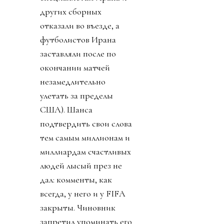
других сборных
отказали во въезде, а
футболистов Ирана
заставляли после по
окончании матчей
незамедлительно
улетать за пределы
США). Шанса
подтвердить свои слова
тем самым миллионам и
миллиардам счастливых
людей лысый през не
дал: комменты, как
всегда, у него и у FIFA
закрыты. Чиновник
запретил упоминать его