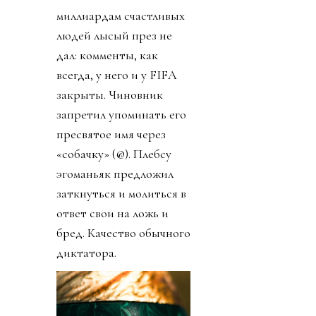
миллиардам счастливых
людей лысый през не
дал: комменты, как
всегда, у него и у FIFA
закрыты. Чиновник
запретил упоминать его
пресвятое имя через
«собачку» (@). Плебсу
эгоманьяк предложил
заткнуться и молиться в
ответ свои на ложь и
бред. Качество обычного
диктатора.