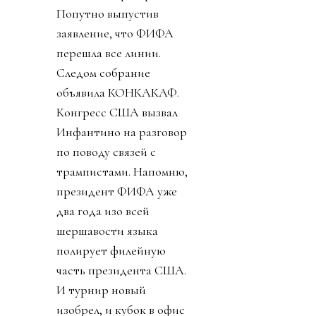
Попутно выпустив
заявление, что ФИФА
перешла все линии.
Следом собрание
объявила КОНКАКАФ.
Конгресс США вызвал
Инфантино на разговор
по поводу связей с
трампистами. Напомню,
президент ФИФА уже
два года изо всей
шершавости языка
полирует филейную
часть президента США.
И турнир новый
изобрел, и кубок в офис