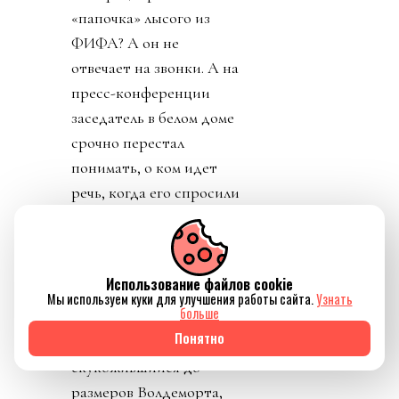
«папочка» лысого из
ФИФА? А он не
отвечает на звонки. А на
пресс-конференции
заседатель в белом доме
срочно перестал
понимать, о ком идет
речь, когда его спросили
о лысом корешке.
Картинно вспомнив,
дон заявил, что не
Использование файлов cookie
разговаривал с
Мы используем куки для улучшения работы сайта.
Узнать
больше
Инфантино. Лишенный
Понятно
благословения патрона,
скукожившийся до
размеров Волдеморта,