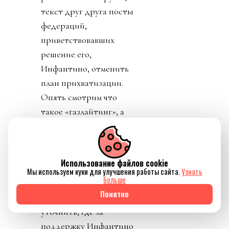
текст друг друга посты
федераций,
приветствовавших
решение его,
Инфантино, отменить
план прихватизации.
Опять смотрим что
такое «газлайтинг», а
равно и рассматриваем
подборку стран: Катар,
ОАЭ, Бутан, Шри
Использование файлов cookie
Ланка, Марокко.
Мы используем куки для улучшения работы сайта.
Узнать
больше
Федерация футбола
Понятно
Конго пришла тоже
уточнить, где за
поддержку Инфантино