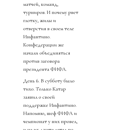
матчей, команд,
турниров. И почему рвет
глотку, жилы и
отверстия в своем теле
Инфантино.
Конфедерации же
начали объединяться
против заговора
президента ФИФА.
День 6. В субботу было
тихо. Только Катар
заявил о своей
поддержке Инфантино.
Напомню, шеф ФИФА и
чемпионат у них провел,
и на их джете летал по