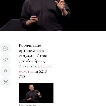
Коричневые
ортопедические
сандалии Стива
Джобса бренда
Birkenstock
ушли с
молотка
за $218
750.
Фргамент из