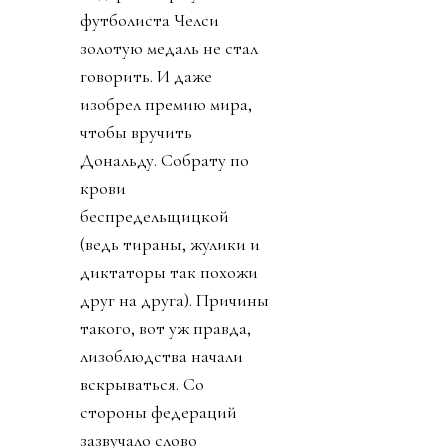
футболиста Челси
золотую медаль не стал
говорить. И даже
изобрел премию мира,
чтобы вручить
Дональду. Собрату по
крови
беспредельщицкой
(ведь тираны, жулики и
диктаторы так похожи
друг на друга). Причины
такого, вот уж правда,
лизоблюдства начали
вскрываться. Со
стороны федераций
зазвучало слово