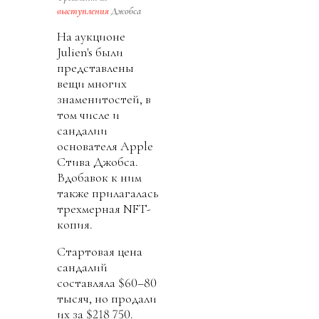
выступления
Джобса
На аукционе
Julien's были
представлены
вещи многих
знаменитостей, в
том числе и
сандалии
основателя Apple
Стива Джобса.
Вдобавок к ним
также прилагалась
трехмерная NFT-
копия.
Стартовая цена
сандалий
составляла $60–80
тысяч, но продали
их за $218 750.