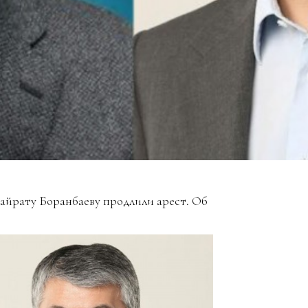
айрату Боранбаеву продлили арест. Об