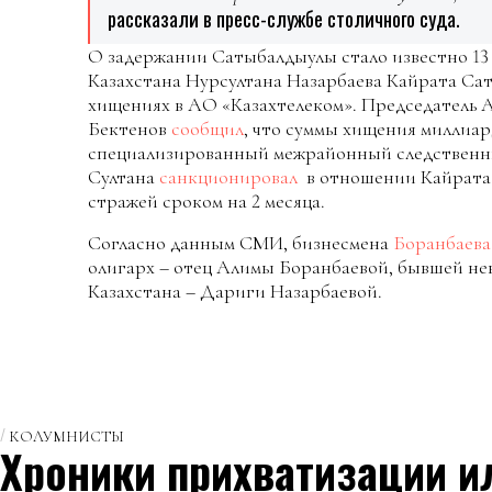
рассказали в пресс-службе столичного суда.
О задержании Сатыбалдыулы стало известно 13
Казахстана Нурсултана Назарбаева Кайрата С
хищениях в АО «Казахтелеком». Председатель
Бектенов
сообщил
, что суммы хищения миллиар
специализированный межрайонный следственны
Султана
санкционировал
в отношении Кайрата 
стражей сроком на 2 месяца.
Согласно данным СМИ, бизнесмена
Боранбаева
олигарх – отец Алимы Боранбаевой, бывшей не
Казахстана – Дариги Назарбаевой.
КОЛУМНИСТЫ
Хроники прихватизации и