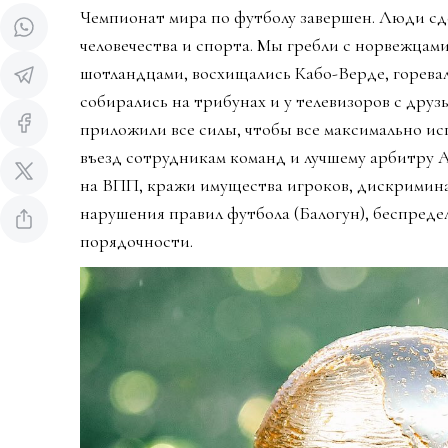
Чемпионат мира по футболу завершен. Люди сд
человечества и спорта. Мы гребли с норвежцами
шотландцами, восхищались Кабо-Верде, горева
собирались на трибунах и у телевизоров с дру
приложили все силы, чтобы все максимально ис
въезд сотрудникам команд и лучшему арбитру 
на ВПП, кражи имущества игроков, дискримин
нарушения правил футбола (Балогун), беспредел
порядочности.