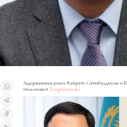
Задержанным ранее Кайрату Сатыбалдыулы и К
этом пишет
Tengrinews.kz
.