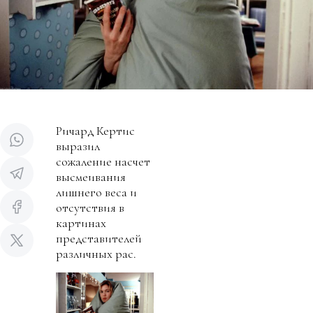
Ричард Кертис
выразил
сожаление насчет
высмеивания
лишнего веса и
отсутствия в
картинах
представителей
различных рас.