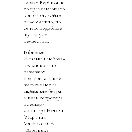
словам Кертиса, в
то время называть
кого-то толстым
было смешно, но
сейчас подобные
шутки уже
неуместны.
В фильме
«Реальная любовь»
неоднократно
называют
толстой, а также
высмеивают за
«
огромные
» бедра
и ноги секретаря
премьер-
министра Натали
(Мартина
МакКачон). А в
«Дневнике