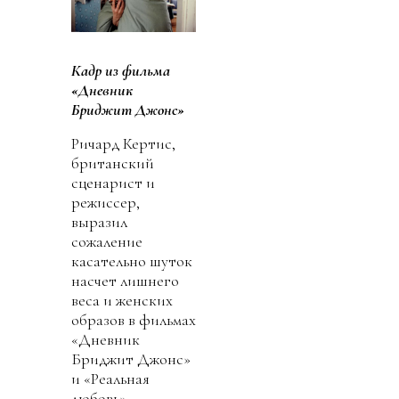
Кадр из фильма
«Дневник
Бриджит Джонс»
Ричард Кертис,
британский
сценарист и
режиссер,
выразил
сожаление
касательно шуток
насчет лишнего
веса и женских
образов в фильмах
«Дневник
Бриджит Джонс»
и «Реальная
любовь»,