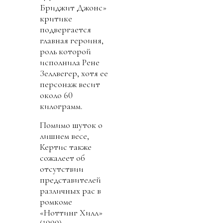
Бриджит Джонс»
критике
подвергается
главная героиня,
роль которой
исполнила Рене
Зеллвегер, хотя ее
персонаж весит
около 60
килограмм.
Помимо шуток о
лишнем весе,
Кертис также
сожалеет об
отсутствии
представителей
различных рас в
ромкоме
«Ноттинг Хилл»