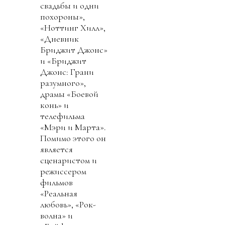
свадьбы и одни
похороны»,
«Ноттинг Хилл»,
«Дневник
Бриджит Джонс»
и «Бриджит
Джонс: Грани
разумного»,
драмы «Боевой
конь» и
телефильма
«Мэри и Марта».
Помимо этого он
является
сценаристом и
режиссером
фильмов
«Реальная
любовь», «Рок-
волна» и