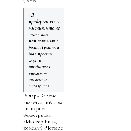
(1999).
«
Я
придерживался
мнения, что не
знаю, как
написать эти
роли. Думаю, я
был просто
глуп и
ошибался в
этом
», –
отметил
сценарист.
Ричард Кертис
является автором
сценариев
телесериала
«Мистер Бин»,
комедий «Четыре