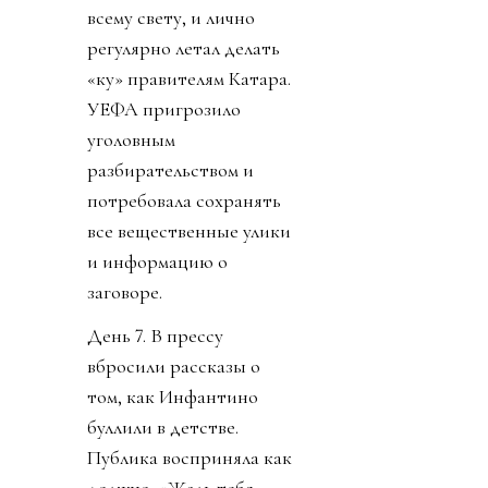
всему свету, и лично
регулярно летал делать
«ку» правителям Катара.
УЕФА пригрозило
уголовным
разбирательством и
потребовала сохранять
все вещественные улики
и информацию о
заговоре.
День 7. В прессу
вбросили рассказы о
том, как Инфантино
буллили в детстве.
Публика восприняла как
должно. «Жаль тебя.