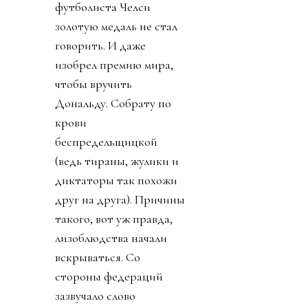
футболиста Челси
золотую медаль не стал
говорить. И даже
изобрел премию мира,
чтобы вручить
Дональду. Собрату по
крови
беспредельщицкой
(ведь тираны, жулики и
диктаторы так похожи
друг на друга). Причины
такого, вот уж правда,
лизоблюдства начали
вскрываться. Со
стороны федераций
зазвучало слово