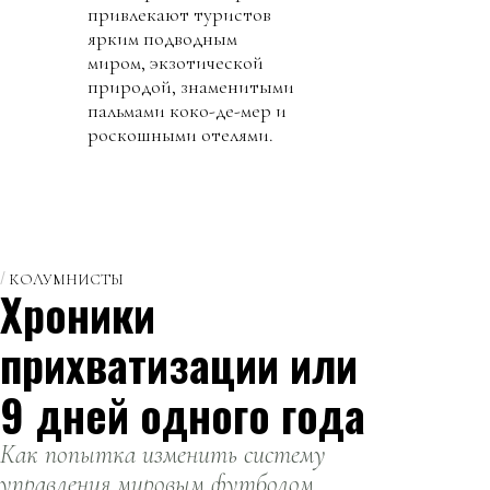
привлекают туристов
ярким подводным
миром, экзотической
природой, знаменитыми
пальмами коко-де-мер и
роскошными отелями.
КОЛУМНИСТЫ
Хроники
прихватизации или
9 дней одного года
Как попытка изменить систему
управления мировым футболом