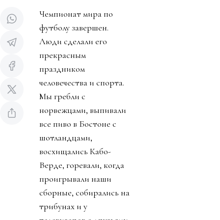
Чемпионат мира по
футболу завершен.
Люди сделали его
прекрасным
праздником
человечества и спорта.
Мы гребли с
норвежцами, выпивали
все пиво в Бостоне с
шотландцами,
восхищались Кабо-
Верде, горевали, когда
проигрывали наши
сборные, собирались на
трибунах и у
телевизоров с друзьями