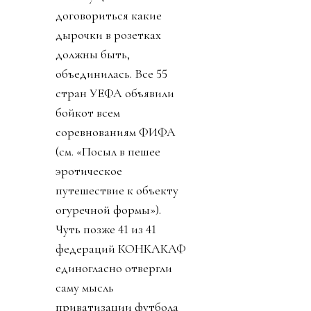
договориться какие
дырочки в розетках
должны быть,
объединилась. Все 55
стран УЕФА объявили
бойкот всем
соревнованиям ФИФА
(см. «Посыл в пешее
эротическое
путешествие к объекту
огуречной формы»).
Чуть позже 41 из 41
федераций КОНКАКАФ
единогласно отвергли
саму мысль
приватизации футбола