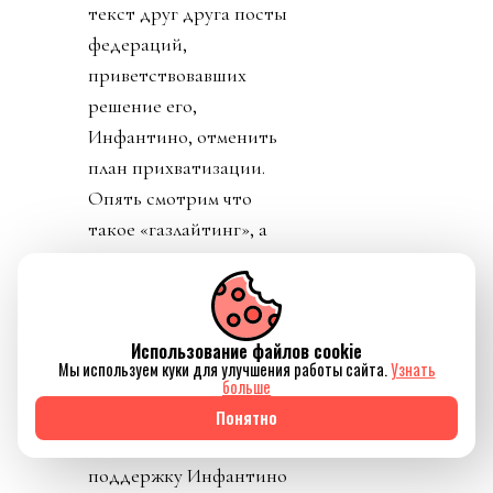
текст друг друга посты
федераций,
приветствовавших
решение его,
Инфантино, отменить
план прихватизации.
Опять смотрим что
такое «газлайтинг», а
равно и рассматриваем
подборку стран: Катар,
ОАЭ, Бутан, Шри
Использование файлов cookie
Ланка, Марокко.
Мы используем куки для улучшения работы сайта.
Узнать
Федерация футбола
больше
Конго пришла тоже
Понятно
уточнить, где за
поддержку Инфантино