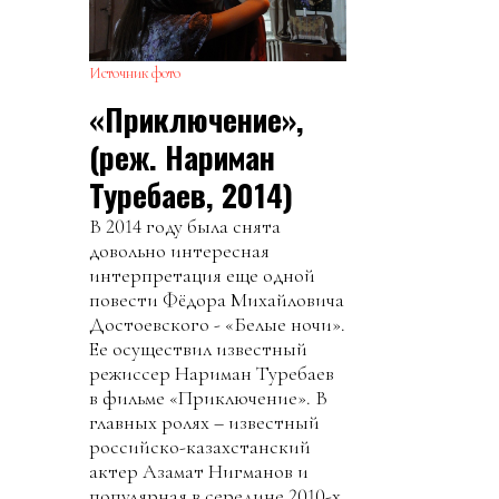
Источник фото
«Приключение»,
(реж. Нариман
Туребаев, 2014)
В 2014 году была снята
довольно интересная
интерпретация еще одной
повести Фёдора Михайловича
Достоевского - «Белые ночи».
Ее осуществил известный
режиссер Нариман Туребаев
в фильме «Приключение». В
главных ролях – известный
российско-казахстанский
актер Азамат Нигманов и
популярная в середине 2010-х