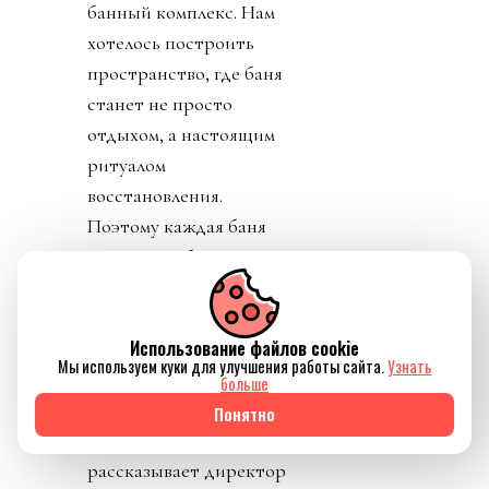
банный комплекс. Нам
хотелось построить
пространство, где баня
станет не просто
отдыхом, а настоящим
ритуалом
восстановления.
Поэтому каждая баня
получила собственную
историю, характер и
программу, чтобы
Использование файлов cookie
каждый гость мог
Мы используем куки для улучшения работы сайта.
Узнать
выбрать именно то
больше
состояние, которое ему
Понятно
сейчас необходимо», —
рассказывает директор