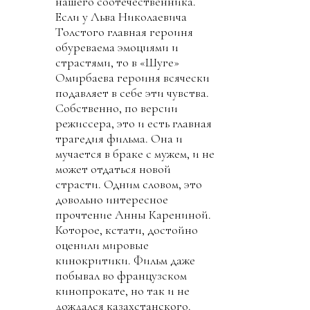
нашего соотечественника.
Если у Льва Николаевича
Толстого главная героиня
обуреваема эмоциями и
страстями, то в «Шуге»
Омирбаева героиня всячески
подавляет в себе эти чувства.
Собственно, по версии
режиссера, это и есть главная
трагедия фильма. Она и
мучается в браке с мужем, и не
может отдаться новой
страсти. Одним словом, это
довольно интересное
прочтение Анны Карениной.
Которое, кстати, достойно
оценили мировые
кинокритики. Фильм даже
побывал во французском
кинопрокате, но так и не
дождался казахстанского.