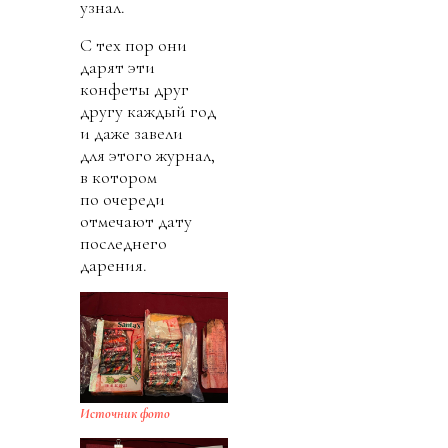
узнал.
С тех пор они
дарят эти
конфеты друг
другу каждый год
и даже завели
для этого журнал,
в котором
по очереди
отмечают дату
последнего
дарения.
Источник фото