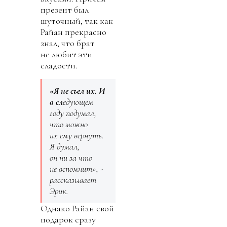
презент был
шуточный, так как
Райан прекрасно
знал, что брат
не любит эти
сладости.
«Я не съел их. И
в сл
едующем
году подумал,
что можно
их ему вернуть.
Я думал,
он ни за что
не вспомнит», -
рассказывает
Эрик.
Однако Райан свой
подарок сразу