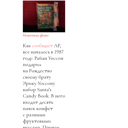
Источник фото
Как
сообщает
AP,
все началось в 1987
году: Райан Уоссон
подарил
на Рождество
своему брату
Эрику Уоссону
набор Santa’s
Candy Book. В него
входит десять
пачек конфет
с разными
фруктовыми
вкусами. Причем