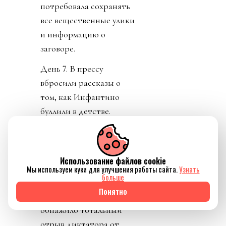
потребовала сохранять
все вещественные улики
и информацию о
заговоре.
День 7. В прессу
вбросили рассказы о
том, как Инфантино
буллили в детстве.
Публика восприняла как
должно. «Жаль тебя.
Теперь проваливай». У
Использование файлов cookie
тирана не только не
Мы используем куки для улучшения работы сайта.
Узнать
больше
получилось разыграть
Понятно
карту жертвы, но и
обнажило тотальный
отрыв диктатора от