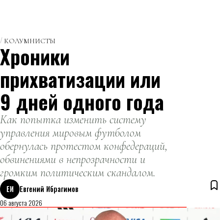
КОЛУМНИСТЫ
Хроники
прихватизации или
9 дней одного года
Как попытка изменить систему
управления мировым футболом
обернулась протестом конфедераций,
обвинениями в непрозрачности и
громким политическим скандалом.
ЕИ
Евгений Ибрагимов
06 августа 2026