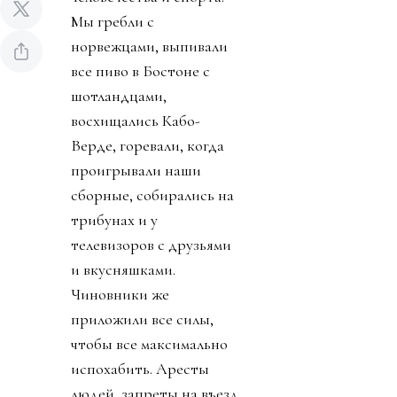
Мы гребли с
норвежцами, выпивали
все пиво в Бостоне с
шотландцами,
восхищались Кабо-
Верде, горевали, когда
проигрывали наши
сборные, собирались на
трибунах и у
телевизоров с друзьями
и вкусняшками.
Чиновники же
приложили все силы,
чтобы все максимально
испохабить. Аресты
людей, запреты на въезд