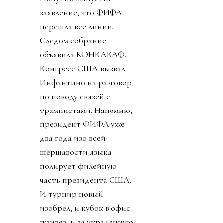
заявление, что ФИФА
перешла все линии.
Следом собрание
объявила КОНКАКАФ.
Конгресс США вызвал
Инфантино на разговор
по поводу связей с
трампистами. Напомню,
президент ФИФА уже
два года изо всей
шершавости языка
полирует филейную
часть президента США.
И турнир новый
изобрел, и кубок в офис
привез, и за украденную