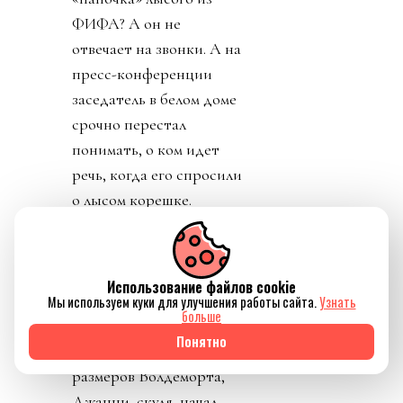
ФИФА? А он не
отвечает на звонки. А на
пресс-конференции
заседатель в белом доме
срочно перестал
понимать, о ком идет
речь, когда его спросили
о лысом корешке.
Картинно вспомнив,
дон заявил, что не
разговаривал с
Использование файлов cookie
Инфантино. Лишенный
Мы используем куки для улучшения работы сайта.
Узнать
больше
благословения патрона,
Понятно
скукожившийся до
размеров Волдеморта,
Джанни, скуля, начал