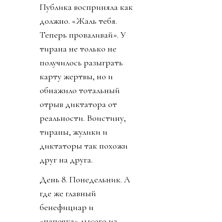
Публика восприняла как
должно. «Жаль тебя.
Теперь проваливай». У
тирана не только не
получилось разыграть
карту жертвы, но и
обнажило тотальный
отрыв диктатора от
реальности. Воистину,
тираны, жулики и
диктаторы так похожи
друг на друга.
День 8. Понедельник. А
где же главный
бенефициар и
«папочка» лысого из