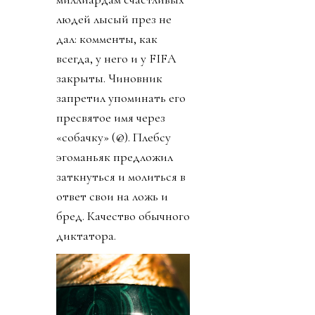
людей лысый през не
дал: комменты, как
всегда, у него и у FIFA
закрыты. Чиновник
запретил упоминать его
пресвятое имя через
«собачку» (@). Плебсу
эгоманьяк предложил
заткнуться и молиться в
ответ свои на ложь и
бред. Качество обычного
диктатора.