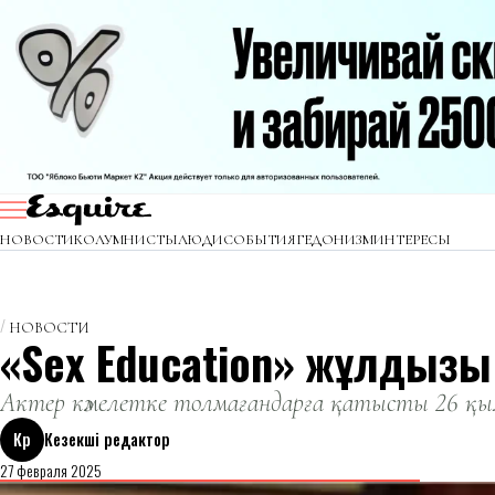
НОВОСТИ
КОЛУМНИСТЫ
ЛЮДИ
СОБЫТИЯ
ГЕДОНИЗМ
ИНТЕРЕСЫ
НОВОСТИ
«Sex Education» жұлдызы
Актер кәмелетке толмағандарға қатысты 26 қыл
Кр
Кезекші редактор
27 февраля 2025