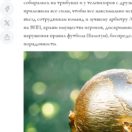
собирались на трибунах и у телевизоров с дру
приложили все силы, чтобы все максимально ис
въезд сотрудникам команд и лучшему арбитру 
на ВПП, кражи имущества игроков, дискримин
нарушения правил футбола (Балогун), беспредел
порядочности.