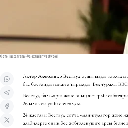
Фото: Instagram/@alexander.westwood
Актер
Александр Вествуд
оқушы қызды зорлады ж
бас бостандығынан айырылды. Бұл туралы BBC
Вествуд балаларға және оның актерлік сабақтары
26 қылмысы үшін сотталды.
24 жастағы Вествуд сотта «манипулятор және 
алқабилерге оның бес жәбірленушіге қарсы бірне