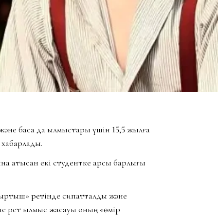
әне басқа да қылмыстары үшін 15,5 жылға
 хабарлады.
на қатысқан екі студентке қарсы барлығы
жыртқыш» ретінде сипатталды және
ше рет қылмыс жасауы оның «өмір