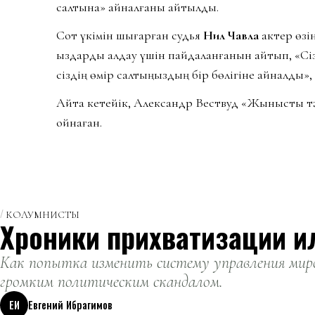
салтына» айналғаны айтылды.
Сот үкімін шығарған судья
Нил Чавла
актер өзін
қыздарды алдау үшін пайдаланғанын айтып, «Сіз 
сіздің өмір салтыңыздың бір бөлігіне айналды», 
Айта кетейік, Александр Вествуд «Жыныстық т
ойнаған.
КОЛУМНИСТЫ
Хроники прихватизации и
Как попытка изменить систему управления миро
громким политическим скандалом.
ЕИ
Евгений Ибрагимов