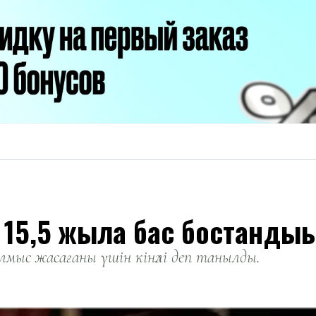
 15,5 жылға бас бостанд
мыс жасағаны үшін кінәлі деп танылды.