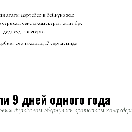
ің атақты мәртебесін бейкүнә жас
сериялық секс қылмыскерсіз және бұл
- деді судья актерге.
әрбие» сериалының 17 сериясында
ли 9 дней одного года
вым футболом обернулась протестом конфедерац