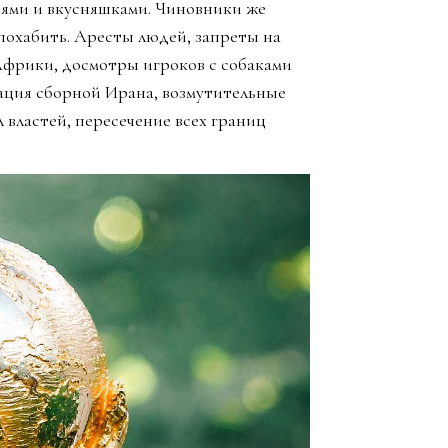
зьями и вкусняшками. Чиновники же
похабить. Аресты людей, запреты на
Африки, досмотры игроков с собаками
ация сборной Ирана, возмутительные
 властей, пересечение всех границ