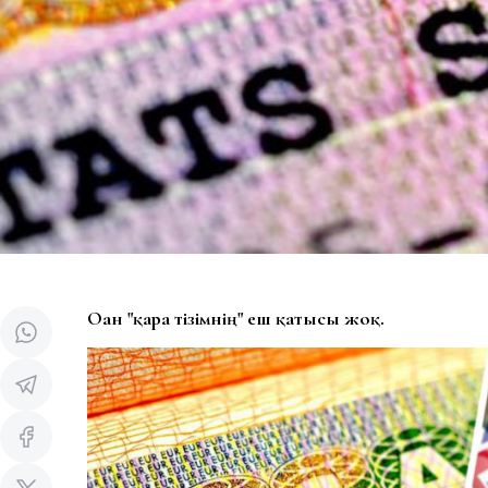
Оған "қара тізімнің" еш қатысы жоқ.