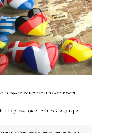
ынша бөлек консультациялар қажет
гінің ресми өкілі Айбек Смадияров
қа келсек, еуропалық тараптардан ресми