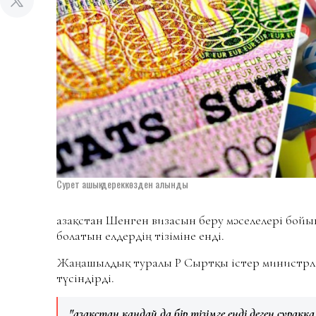
Сурет ашық дереккөзден алынды
Қазақстан Шенген визасын беру мәселелері бой
болатын елдердің тізіміне енді.
Жаңашылдық туралы ҚР Сыртқы істер министрлі
түсіндірді.
"Қазақстан қандай да бір тізімге енді деген сұрақ