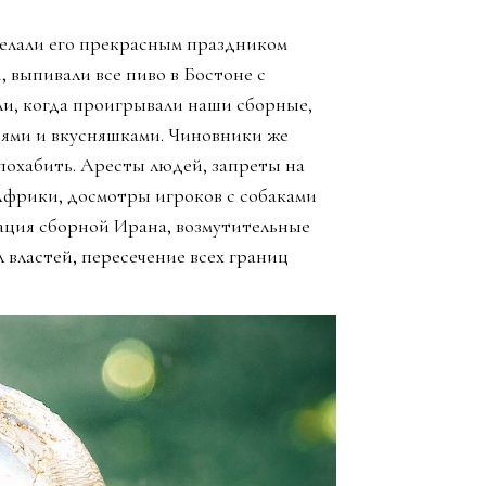
елали его прекрасным праздником
, выпивали все пиво в Бостоне с
ли, когда проигрывали наши сборные,
зьями и вкусняшками. Чиновники же
похабить. Аресты людей, запреты на
Африки, досмотры игроков с собаками
ация сборной Ирана, возмутительные
 властей, пересечение всех границ