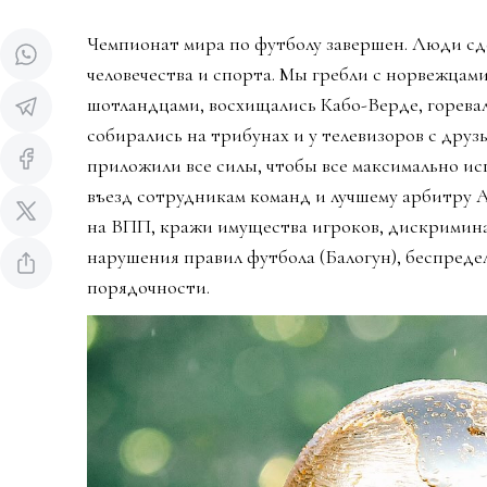
Чемпионат мира по футболу завершен. Люди сд
человечества и спорта. Мы гребли с норвежцами
шотландцами, восхищались Кабо-Верде, горева
собирались на трибунах и у телевизоров с дру
приложили все силы, чтобы все максимально ис
въезд сотрудникам команд и лучшему арбитру 
на ВПП, кражи имущества игроков, дискримин
нарушения правил футбола (Балогун), беспредел
порядочности.