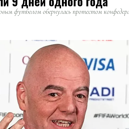
ли 9 дней одного года
вым футболом обернулась протестом конфедерац