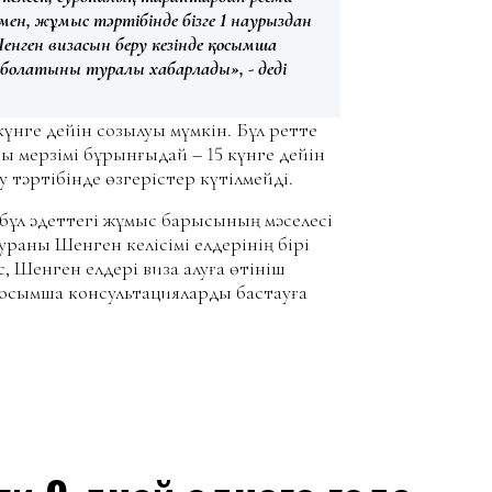
ен, жұмыс тәртібінде бізге 1 наурыздан
нген визасын беру кезінде қосымша
 болатыны туралы хабарлады», - деді
үнге дейін созылуы мүмкін. Бұл ретте
ы мерзімі бұрынғыдай – 15 күнге дейін
у тәртібінде өзгерістер күтілмейді.
 бұл әдеттегі жұмыс барысының мәселесі
ураны Шенген келісімі елдерінің бірі
, Шенген елдері виза алуға өтініш
қосымша консультацияларды бастауға