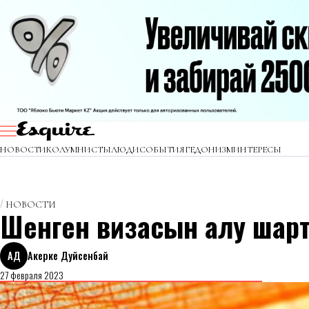
НОВОСТИ
КОЛУМНИСТЫ
ЛЮДИ
СОБЫТИЯ
ГЕДОНИЗМ
ИНТЕРЕСЫ
НОВОСТИ
Шенген визасын алу шартт
АД
Акерке Дуйсенбай
27 февраля 2023