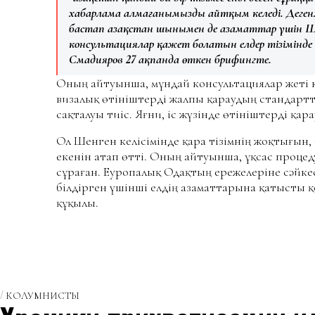
хабарлама алмағанымызды айтқым келеді. Дегенм
бастап Қазақстан шынымен де азаматтар үшін Ше
консультациялар қажет болатын елдер тізімінде
Смадияров 27 ақпанда өткен брифингте.
Оның айтуынша, мұндай консультациялар жеті к
визалық өтініштерді жалпы қараудың стандартт
сақталуы тиіс. Яғни, іс жүзінде өтініштерді қара
Ол Шенген келісімінде қара тізімнің жоқтығын,
екенін атап өтті. Оның айтуынша, ұқсас процед
сұраған. Еуропалық Одақтың ережелеріне сәйкес
білдірген үшінші елдің азаматтарына қатысты 
құқылы.
КОЛУМНИСТЫ