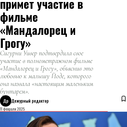
примет участие в
фильме
«Мандалорец и
Грогу»
Сигурни Уивер подтвердила свое
участие в полнометражном фильме
«Мандалорец и Грогу», объяснив это
любовью к малышу Йоде, которого
она назвала «настоящим маленьким
бунтарем».
Др
Дежурный редактор
11 февраля 2025