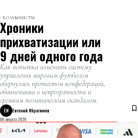
ограждения
установили в
тестовом
КОЛУМНИСТЫ
Хроники
режиме.
прихватизации или
9 дней одного года
Как попытка изменить систему
управления мировым футболом
обернулась протестом конфедераций,
обвинениями в непрозрачности и
громким политическим скандалом.
ЕИ
Евгений Ибрагимов
06 августа 2026