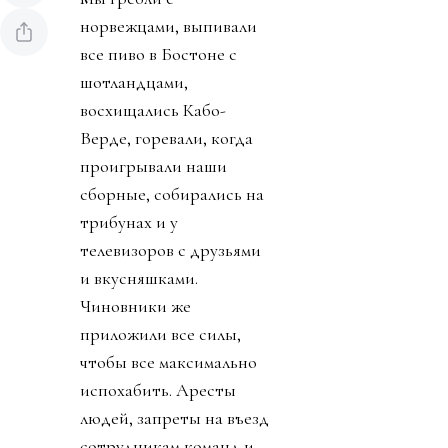
норвежцами, выпивали
все пиво в Бостоне с
шотландцами,
восхищались Кабо-
Верде, горевали, когда
проигрывали наши
сборные, собирались на
трибунах и у
телевизоров с друзьями
и вкусняшками.
Чиновники же
приложили все силы,
чтобы все максимально
испохабить. Аресты
людей, запреты на въезд
сотрудникам команд и