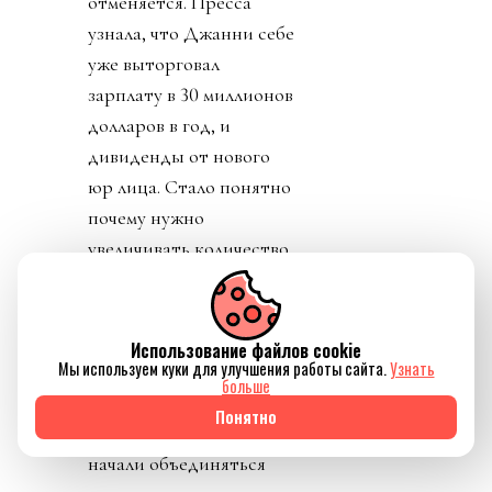
отменяется. Пресса
узнала, что Джанни себе
уже выторговал
зарплату в 30 миллионов
долларов в год, и
дивиденды от нового
юр лица. Стало понятно
почему нужно
увеличивать количество
матчей, команд,
турниров. И почему рвет
глотку, жилы и
Использование файлов cookie
Мы используем куки для улучшения работы сайта.
Узнать
отверстия в своем теле
больше
Инфантино.
Понятно
Конфедерации же
начали объединяться