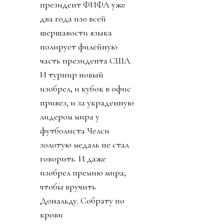
президент ФИФА уже
два года изо всей
шершавости языка
полирует филейную
часть президента США.
И турнир новый
изобрел, и кубок в офис
привез, и за украденную
лидером мира у
футболиста Челси
золотую медаль не стал
говорить. И даже
изобрел премию мира,
чтобы вручить
Дональду. Собрату по
крови