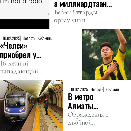
ға миллиардтаған
сағаттар мен
Веб-сайттарды
қорғау үшін
долларлар
жасалған captcha
жоғалтты -
қазір
зерттеу
10.02.2025
Новости
2 мин.
«Челси»
пайдаланушыларды
қадағалау құралына
приобрел у
айналды.
«Кайрата»
16-летний
нападающий
Дастана Сатпаева
сможет начать
выступать за
10.02.2025
Новости
2 мин.
В метро
лондонский клуб с
лета 2026 года.
Алматы
установили
Ограждения с
двойной
новые
функцией