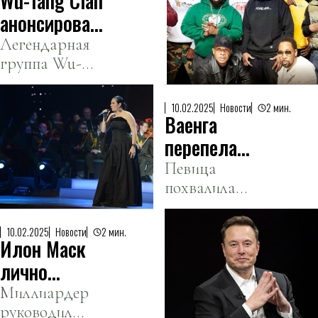
Wu-Tang Clan
анонсировали
новый
Легендарная
группа Wu-
альбом
Tang Clan
объявила о
10.02.2025
Новости
2 мин.
Ваенга
выходе своего
нового альбома
перепела
под названием
песню
Певица
«Black Samson,
похвалила
про бобра
The Bastard
автора
Swordsman»,
мемного хита.
10.02.2025
Новости
2 мин.
который
Илон Маск
выйдет 12
лично
апреля.
курировал
Миллиардер
руководил
закрытие