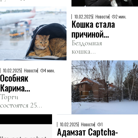
сотрудниками
USAID
DOGE по
— Guardian
10.02.2025
Новости
2 мин.
Кошка стала
телефону.
причиной
отмены
Бездомная
кошка
авиарейса
безбилетница
не пострадала.
10.02.2025
Новости
4 мин.
Особняк
Карима
Масимова в
Торги
состоятся 25
Астане
февраля.
выставлен на
аукцион
10.02.2025
Новости
1
Адамзат Captcha-