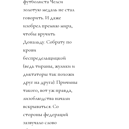
футболиста Челси
золотую медаль не стал
говорить. И даже
изобрел премию мира,
чтобы вручить
Дональду. Собрату по
крови
беспредельщицкой
(ведь тираны, жулики и
диктаторы так похожи
друг на друга). Причины
такого, вот уж правда,
лизоблюдства начали
вскрываться. Со
стороны федераций
зазвучало слово