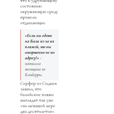
что к удручающему
состоянию
окружающую среду
привели
отдыхающие.
«Если вы едете
на Бали из-за их
пляжей, то вы
совершенно не по
адресу!»
-
написала
женщина из
Канберры.
Серфер из Сиднея
заявил, что
балийские пляжи
выглядят так уже
«по меньшей мере
два десятилетия».