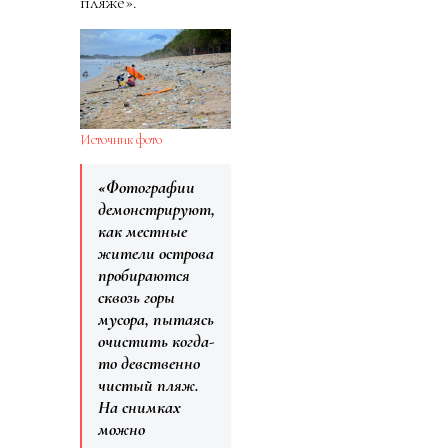
пляже».
Источник фото
«Фотографии
демонстрируют,
как местные
жители острова
пробираются
сквозь горы
мусора, пытаясь
очистить когда-
то девственно
чистый пляж.
На снимках
можно