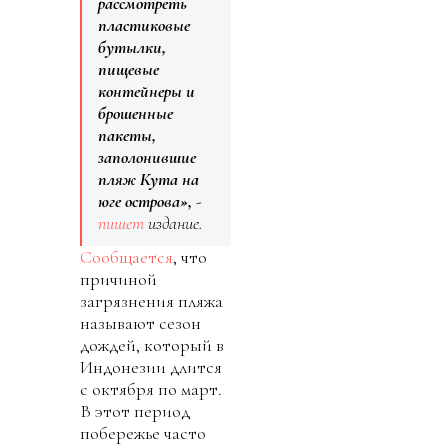
рассмотреть
пластиковые
бутылки,
пищевые
контейнеры и
брошенные
пакеты,
заполонившие
пляж Кута на
юге острова»,
-
пишет
издание.
Сообщается
, что
причиной
загрязнения пляжа
называют сезон
дождей, который в
Индонезии длится
с октября по март.
В этот период
побережье часто