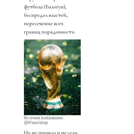
футбола (Балогун),
беспредел властей,
пересечение всех
границ порядочности.
Источник изображения
@fifaworldcup
Но не прошло и недели,