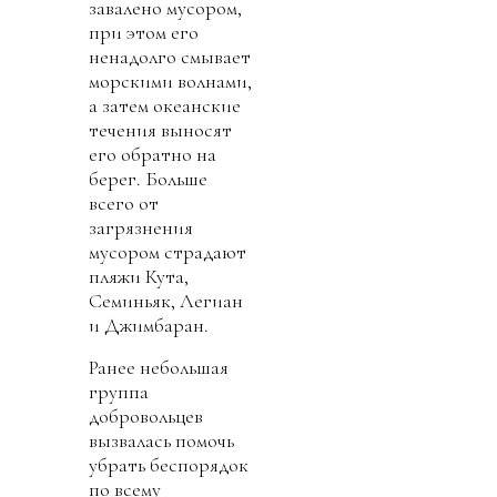
завалено мусором,
при этом его
ненадолго смывает
морскими волнами,
а затем океанские
течения выносят
его обратно на
берег. Больше
всего от
загрязнения
мусором страдают
пляжи Кута,
Семиньяк, Легиан
и Джимбаран.
Ранее небольшая
группа
добровольцев
вызвалась помочь
убрать беспорядок
по всему