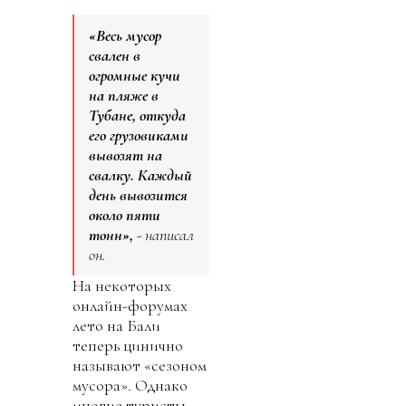
«Весь мусор
свален в
огромные кучи
на пляже в
Тубане, откуда
его грузовиками
вывозят на
свалку. Каждый
день вывозится
около пяти
тонн»,
- написал
он.
На некоторых
онлайн-форумах
лето на Бали
теперь цинично
называют «сезоном
мусора». Однако
многие туристы