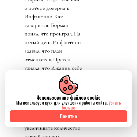
о потере доверия к
Инфантино. Как
говорится, Борман
понял, что проиграл. На
пятый день Инфантино
заявил, что план
отменяется. Пресса
узнала, что Джанни себе
уже выторговал
зарплату в 30 миллионов
долларов в год, и
Использование файлов cookie
дивиденды от нового
Мы используем куки для улучшения работы сайта.
Узнать
больше
юр лица. Стало понятно
Понятно
почему нужно
увеличивать количество
матчей, команд,