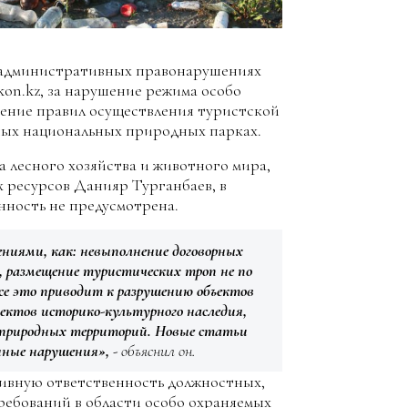
 административных правонарушениях
kon.kz, за нарушение режима особо
ение правил осуществления туристской
ных национальных природных парках.
а лесного хозяйства и животного мира,
 ресурсов Данияр Турганбаев, в
нность не предусмотрена.
ниями, как: невыполнение договорных
, размещение туристических троп не по
се это приводит к разрушению объектов
ъектов историко-культурного наследия,
 природных территорий. Новые статьи
нные нарушения»,
- объяснил он.
тивную ответственность должностных,
ребований в области особо охраняемых