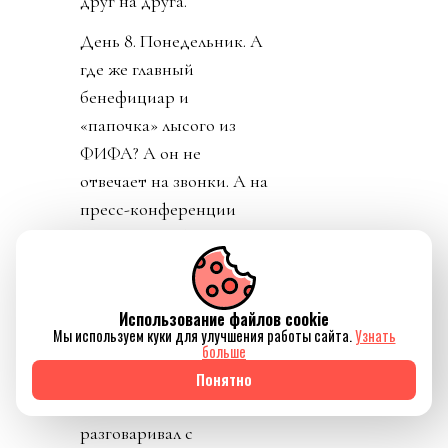
друг на друга.
День 8. Понедельник. А
где же главный
бенефициар и
«папочка» лысого из
ФИФА? А он не
отвечает на звонки. А на
пресс-конференции
заседатель в белом доме
срочно перестал
понимать, о ком идет
Использование файлов cookie
речь, когда его спросили
Мы используем куки для улучшения работы сайта.
Узнать
о лысом корешке.
больше
Картинно вспомнив,
Понятно
дон заявил, что не
разговаривал с