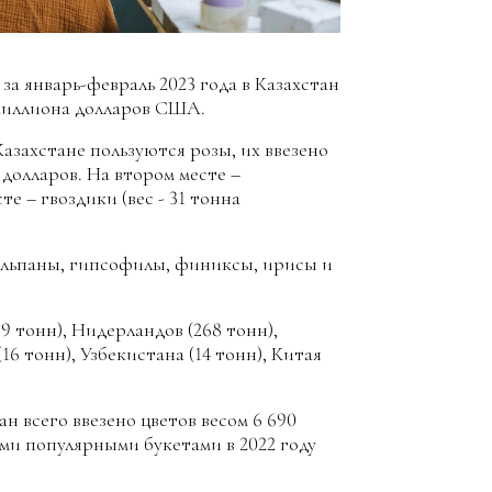
а январь-февраль 2023 года в Казахстан
 миллиона долларов США.
азахстане пользуются розы, их ввезено
долларов. На втором месте –
е – гвоздики (вес - 31 тонна
юльпаны, гипсофилы, финиксы, ирисы и
9 тонн), Нидерландов (268 тонн),
(16 тонн), Узбекистана (14 тонн), Китая
н всего ввезено цветов весом 6 690
ми популярными букетами в 2022 году