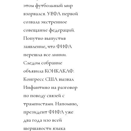
этом футбольный мир
взорвался. УЕФА первой
созвала экстренное
совещание федераций.
Попутно выпустив
заявление, что ФИФА
перешла все линии.
Следом собрание
объявила КОНКАКАФ.
Конгресс США вызвал
Инфантино на разговор
по поводу связей с
трампистами. Напомню,
президент ФИФА уже
два года изо всей
шершавости языка