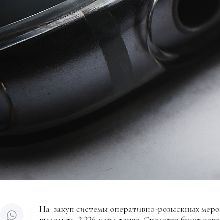
На закуп системы оперативно-розыскных мер
выделить 2,226 млрд тенге. Средства будут осво