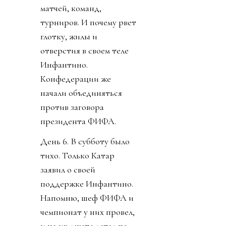
матчей, команд,
турниров. И почему рвет
глотку, жилы и
отверстия в своем теле
Инфантино.
Конфедерации же
начали объединяться
против заговора
президента ФИФА.
День 6. В субботу было
тихо. Только Катар
заявил о своей
поддержке Инфантино.
Напомню, шеф ФИФА и
чемпионат у них провел,
и на их джете летал по