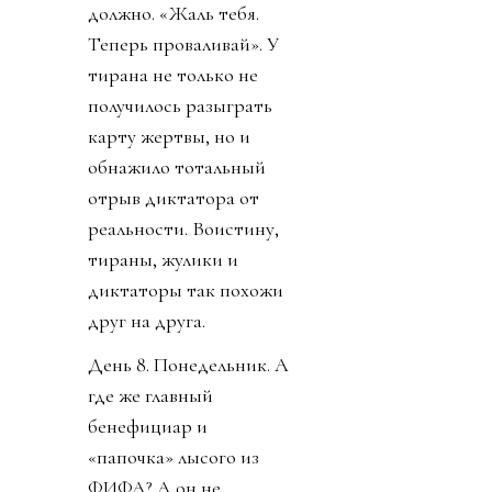
должно. «Жаль тебя.
Теперь проваливай». У
тирана не только не
получилось разыграть
карту жертвы, но и
обнажило тотальный
отрыв диктатора от
реальности. Воистину,
тираны, жулики и
диктаторы так похожи
друг на друга.
День 8. Понедельник. А
где же главный
бенефициар и
«папочка» лысого из
ФИФА? А он не