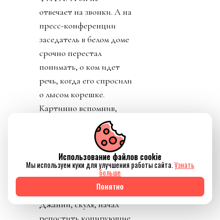
отвечает на звонки. А на
пресс-конференции
заседатель в белом доме
срочно перестал
понимать, о ком идет
речь, когда его спросили
о лысом корешке.
Картинно вспомнив,
дон заявил, что не
разговаривал с
Инфантино. Лишенный
Использование файлов cookie
благословения патрона,
Мы используем куки для улучшения работы сайта.
Узнать
больше
скукожившийся до
Понятно
размеров Волдеморта,
Джанни, скуля, начал
репостить копирующие