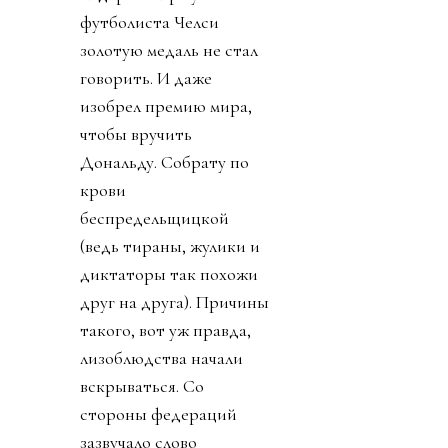
футболиста Челси
золотую медаль не стал
говорить. И даже
изобрел премию мира,
чтобы вручить
Дональду. Собрату по
крови
беспредельщицкой
(ведь тираны, жулики и
диктаторы так похожи
друг на друга). Причины
такого, вот уж правда,
лизоблюдства начали
вскрываться. Со
стороны федераций
зазвучало слово