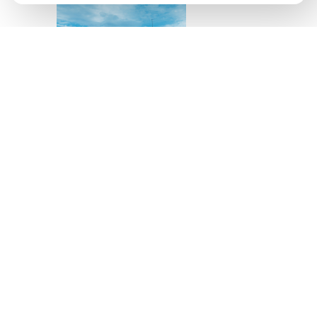
Источник изображения
AQBOZAT
Сегодня баня всё
меньше ассоциируется
исключительно с
традицией или
способом провести
выходной. Она
становится частью
культуры осознанного
отдыха, где одинаково
важны здоровье,