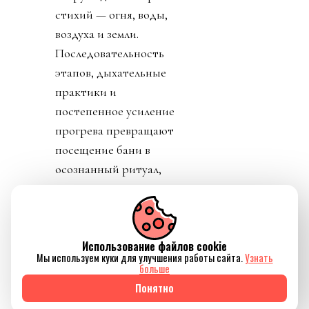
стихий — огня, воды,
воздуха и земли.
Последовательность
этапов, дыхательные
практики и
постепенное усиление
прогрева превращают
посещение бани в
осознанный ритуал,
который помогает не
только восстановить
силы, но и ненадолго
Использование файлов cookie
отключиться от
Мы используем куки для улучшения работы сайта.
Узнать
привычного ритма
больше
жизни.
Понятно