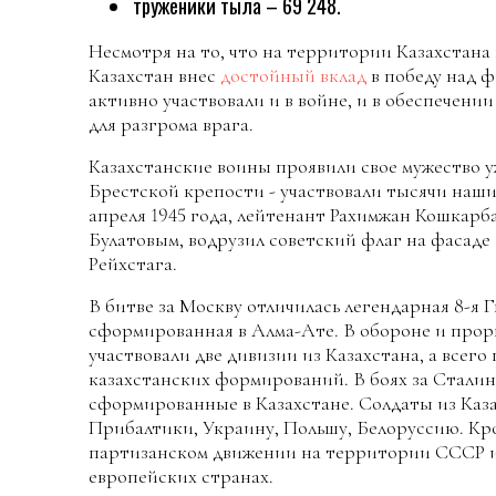
труженики тыла – 69 248.
Несмотря на то, что на территории Казахстана
Казахстан внес
достойный вклад
в победу над 
активно участвовали и в войне, и в обеспечен
для разгрома врага.
Казахстанские воины проявили свое мужество у
Брестской крепости - участвовали тысячи наших
апреля 1945 года, лейтенант Рахимжан Кошкарб
Булатовым, водрузил советский флаг на фасаде
Рейхстага.
В битве за Москву отличилась легендарная 8-я
сформированная в Алма-Ате. В обороне и про
участвовали две дивизии из Казахстана, а всег
казахстанских формирований. В боях за Сталин
сформированные в Казахстане. Солдаты из Каз
Прибалтики, Украину, Польшу, Белоруссию. Кро
партизанском движении на территории СССР и
европейских странах.