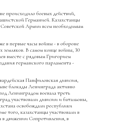
 не происходило боевых действий,
фашистской Германией. Казахстанцы
ии Советской Армии всем необходимым
же в первые часы войны - в обороне
 земляков. В самом конце войны, 30
аев вместе с рядовым Григорием
 здания германского парламента -
 Гвардейская Панфиловская дивизия,
рыве блокады Ленинграда активно
о под Ленинградом воевала треть
град участвовали дивизии и батальоны,
ахстана освобождали республики
ме того, казахстанцы участвовали в
 в движении Сопротивления, в