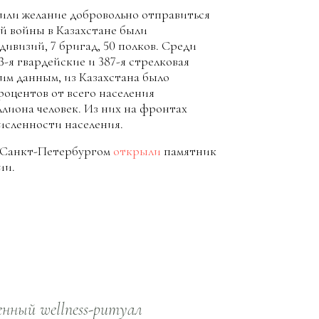
вили желание добровольно отправиться
й войны в Казахстане были
ивизий, 7 бригад, 50 полков. Среди
3-я гвардейские и 387-я стрелковая
им данным, из Казахстана было
процентов от всего населения
ллиона человек. Из них на фронтах
численности населения.
од Санкт-Петербургом
открыли
памятник
ии.
нный wellness-ритуал