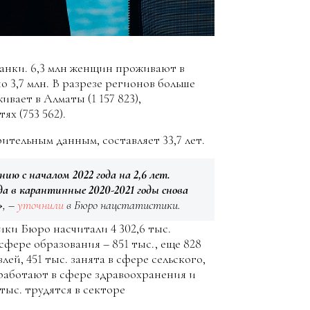
жанки. 6,3 млн женщин проживают в
о 3,7 млн. В разрезе регионов больше
вает в Алматы (1 157 823),
ях (753 562).
ительным данным, составляет 33,7 лет.
ию с началом 2022 года на 2,6 лет.
 в карантинные 2020-2021 годы снова
»
, –
уточнили
в Бюро нацстатистики.
ики Бюро насчитали 4 302,6 тыс.
фере образования – 851 тыс., еще 828
ей, 451 тыс. занята в сфере сельского,
 работают в сфере здравоохранения и
тыс. трудятся в секторе