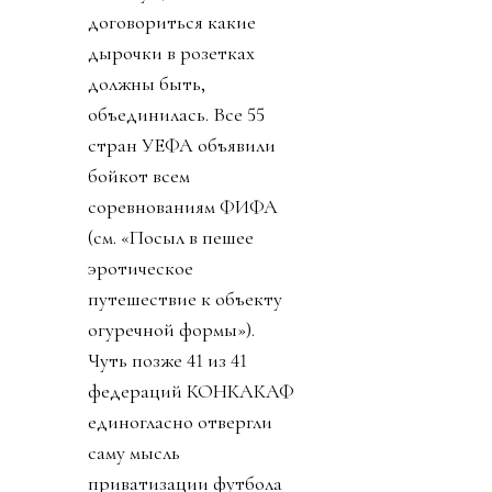
договориться какие
дырочки в розетках
должны быть,
объединилась. Все 55
стран УЕФА объявили
бойкот всем
соревнованиям ФИФА
(см. «Посыл в пешее
эротическое
путешествие к объекту
огуречной формы»).
Чуть позже 41 из 41
федераций КОНКАКАФ
единогласно отвергли
саму мысль
приватизации футбола