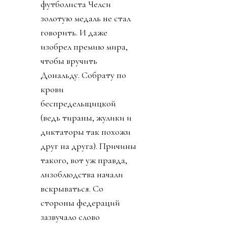
футболиста Челси
золотую медаль не стал
говорить. И даже
изобрел премию мира,
чтобы вручить
Дональду. Собрату по
крови
беспредельщицкой
(ведь тираны, жулики и
диктаторы так похожи
друг на друга). Причины
такого, вот уж правда,
лизоблюдства начали
вскрываться. Со
стороны федераций
зазвучало слово