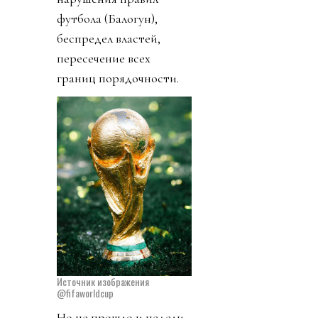
футбола (Балогун),
беспредел властей,
пересечение всех
границ порядочности.
Источник изображения
@fifaworldcup
Но не прошло и недели,