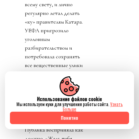
всему свету, и лично
регулярно летал делать
«ку» правителям Катара.
УЕФА пригрозило
уголовным
разбирательством и
потребовала сохранять
все вещественные улики
и информацию о
заговоре.
День 7. В прессу
Использование файлов cookie
вбросили рассказы о
Мы используем куки для улучшения работы сайта.
Узнать
больше
том, как Инфантино
Понятно
буллили в детстве.
Публика восприняла как
должно. «Жаль тебя.