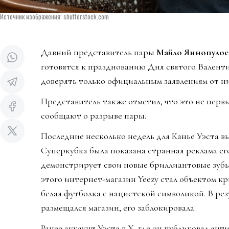
Источник изображения: shutterstock.com
Давний представитель пары
Майло Яннопулос
готовятся к празднованию Дня святого Валент
доверять только официальным заявлениям от н
Представитель также отметил, что это не перв
сообщают о разрыве пары.
Последние несколько недель для Канье Уэста 
Суперкубка была показана странная реклама его
демонстрирует свои новые бриллиантовые зубы
этого интернет-магазин Yeezy стал объектом к
белая футболка с нацистской символикой. В рез
размещался магазин, его заблокировала.
Ранее аккаунт Уэста в X, где он публиковал ан