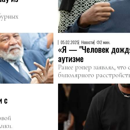
бурных
05.02.2025
Новости
2 мин.
«Я — "Человек дождя"
аутизме
Ранее рэпер заявлял, что 
биполярного расстройств
и с
овой
ики.