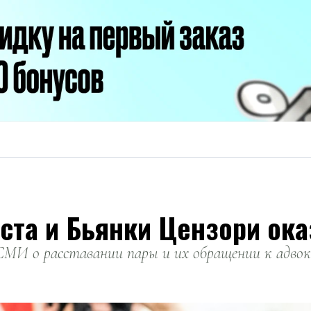
эста и Бьянки Цензори о
СМИ о расставании пары и их обращении к адво