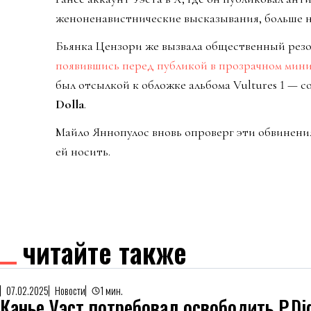
женоненавистнические высказывания, больше н
Бьянка Цензори же вызвала общественный резо
появившись перед публикой в прозрачном мини
был отсылкой к обложке альбома Vultures 1 — 
Dolla
.
Майло Яннопулос вновь опроверг эти обвинения,
ей носить.
читайте также
07.02.2025
Новости
1 мин.
Канье Уэст потребовал освободить P.Di