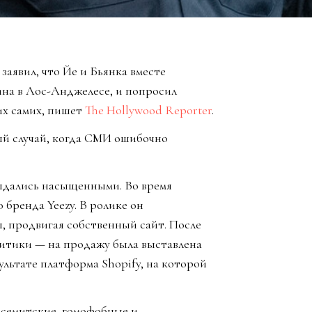
заявил, что Йе и Бьянка вместе
ина в Лос-Анджелесе, и попросил
их самих, пишет
The Hollywood Reporter
.
ый случай, когда СМИ ошибочно
выдались насыщенными. Во время
 бренда Yeezy. В ролике он
, продвигая собственный сайт. После
ритики — на продажу была выставлена
ультате платформа Shopify, на которой
тисемитские, гомофобные и