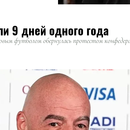
ли 9 дней одного года
вым футболом обернулась протестом конфедерац