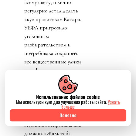
всему свету, и лично
регулярно летал делать
«ку» правителям Катара.
УЕФА пригрозило
уголовным
разбирательством и
потребовала сохранять
все вещественные улики
и информацию о
заговоре.
День 7. В прессу
Использование файлов cookie
вбросили рассказы о
Мы используем куки для улучшения работы сайта.
Узнать
больше
том, как Инфантино
Понятно
буллили в детстве.
Публика восприняла как
должно. «Жаль тебя.