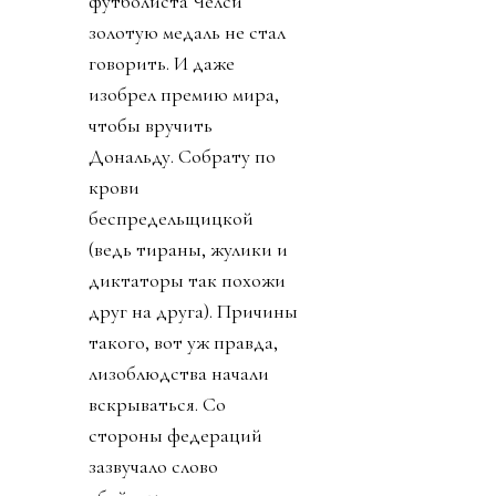
футболиста Челси
золотую медаль не стал
говорить. И даже
изобрел премию мира,
чтобы вручить
Дональду. Собрату по
крови
беспредельщицкой
(ведь тираны, жулики и
диктаторы так похожи
друг на друга). Причины
такого, вот уж правда,
лизоблюдства начали
вскрываться. Со
стороны федераций
зазвучало слово