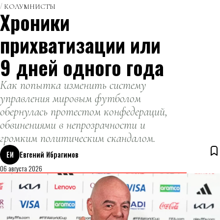
КОЛУМНИСТЫ
Хроники
прихватизации или
9 дней одного года
Как попытка изменить систему
управления мировым футболом
обернулась протестом конфедераций,
обвинениями в непрозрачности и
громким политическим скандалом.
ЕИ
Евгений Ибрагимов
06 августа 2026