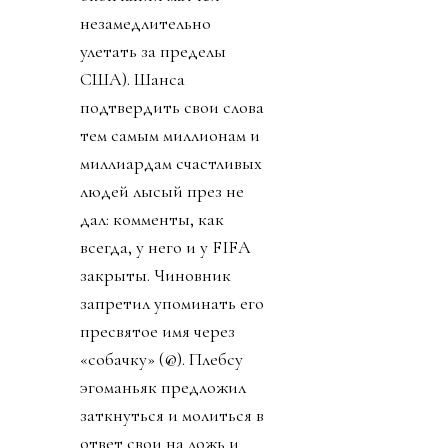
незамедлительно
улетать за пределы
США). Шанса
подтвердить свои слова
тем самым миллионам и
миллиардам счастливых
людей лысый през не
дал: комменты, как
всегда, у него и у FIFA
закрыты. Чиновник
запретил упоминать его
пресвятое имя через
«собачку» (@). Плебсу
эгоманьяк предложил
заткнуться и молиться в
ответ свои на ложь и