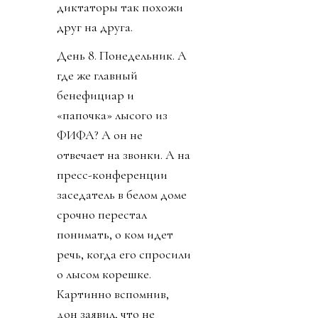
диктаторы так похожи
друг на друга.
День 8. Понедельник. А
где же главный
бенефициар и
«папочка» лысого из
ФИФА? А он не
отвечает на звонки. А на
пресс-конференции
заседатель в белом доме
срочно перестал
понимать, о ком идет
речь, когда его спросили
о лысом корешке.
Картинно вспомнив,
дон заявил, что не