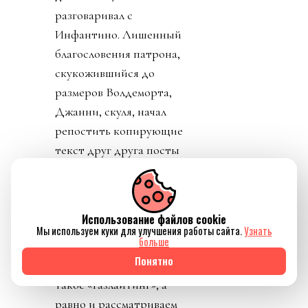
разговаривал с
Инфантино. Лишенный
благословения патрона,
скукожившийся до
размеров Волдеморта,
Джанни, скуля, начал
репостить копирующие
текст друг друга посты
федераций,
приветствовавших
решение его,
Использование файлов cookie
Инфантино, отменить
Мы используем куки для улучшения работы сайта.
Узнать
больше
план прихватизации.
Понятно
Опять смотрим что
такое «газлайтинг», а
равно и рассматриваем