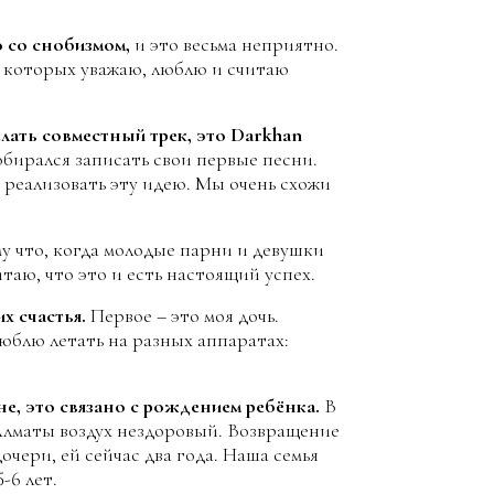
о со снобизмом,
и это весьма неприятно.
л, которых уважаю, люблю и считаю
елать совместный трек, это Darkhan
обирался записать свои первые песни.
 реализовать эту идею. Мы очень схожи
му что, когда молодые парни и девушки
таю, что это и есть настоящий успех.
х счастья.
Первое – это моя дочь.
юблю летать на разных аппаратах:
не, это связано с рождением ребёнка.
В
в Алматы воздух нездоровый. Возвращение
очери, ей сейчас два года. Наша семья
-6 лет.