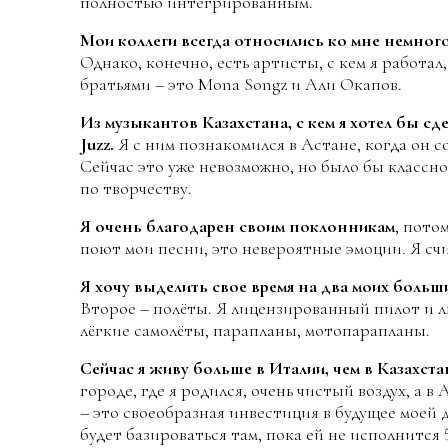
полностью интегрированным.
Мои коллеги всегда относились ко мне немног
Однако, конечно, есть артисты, с кем я работа
братьями – это Mona Songz и Али Окапов.
Из музыкантов Казахстана, с кем я хотел бы сд
Juzz.
Я с ним познакомился в Астане, когда он с
Сейчас это уже невозможно, но было бы классно
по творчеству.
Я очень благодарен своим поклонникам
, пото
поют мои песни, это невероятные эмоции. Я счи
Я хочу выделить свое время на два моих больши
Второе – полёты. Я лицензированный пилот и л
лёгкие самолёты, парапланы, мотопарапланы.
Сейчас я живу больше в Италии, чем в Казахста
городе, где я родился, очень чистый воздух, а 
– это своеобразная инвестиция в будущее моей д
будет базироваться там, пока ей не исполнится 5