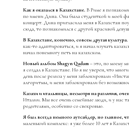
Как я оказался в Казахстане.
В Риме я познаком
по имени Дина. Она была студенткой и моей ф
концерт. Дина пригласила меня в Казахстан поу
сюда, то познакомился с другой красивой девуш
В Казахстане, конечно, совсем другая культура.
как-то адаптироваться, и я начал изучать казахс
начал понемногу петь на казахском.
Новый альбом Shagyn Qadam
– это, по моему м
я создал в Казахстане. Но я не уверен, что мно
день после релиза у меня заблокировали «Инста
алгоритмы, и меня заблокировали без возможно
Казахи и итальянцы, несмотря на различия, оч
Италии. Мы все очень семейные люди, и у нас 
родителями, особенно со свекровью.
Я был всегда немного аутсайдер, но главное, ч
маленький комплекс: я уже более 10 лет в Казахс