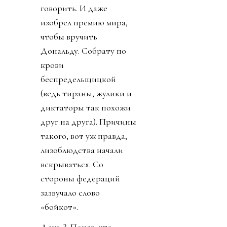
говорить. И даже
изобрел премию мира,
чтобы вручить
Дональду. Собрату по
крови
беспредельщицкой
(ведь тираны, жулики и
диктаторы так похожи
друг на друга). Причины
такого, вот уж правда,
лизоблюдства начали
вскрываться. Со
стороны федераций
зазвучало слово
«бойкот».
День 3. Поняв, что