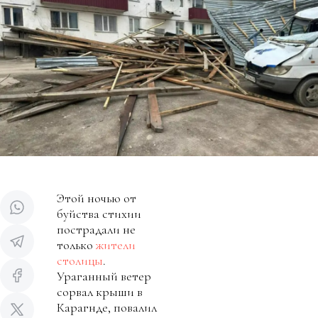
Этой ночью от
буйства стихии
пострадали не
только
жители
столицы
.
Ураганный ветер
сорвал крыши в
Карагнде, повалил