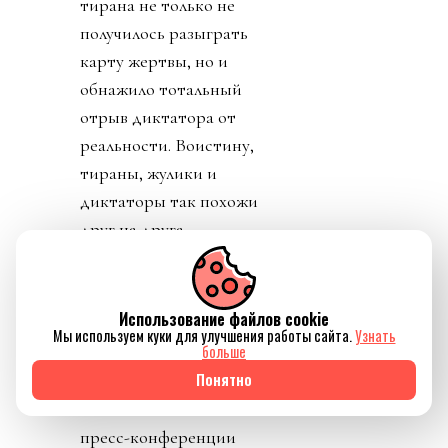
тирана не только не
получилось разыграть
карту жертвы, но и
обнажило тотальный
отрыв диктатора от
реальности. Воистину,
тираны, жулики и
диктаторы так похожи
друг на друга.
День 8. Понедельник. А
где же главный
Использование файлов cookie
бенефициар и
Мы используем куки для улучшения работы сайта.
Узнать
больше
«папочка» лысого из
Понятно
ФИФА? А он не
отвечает на звонки. А на
пресс-конференции