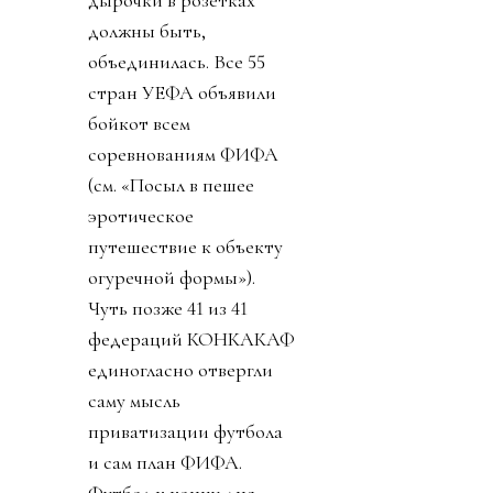
должны быть,
объединилась. Все 55
стран УЕФА объявили
бойкот всем
соревнованиям ФИФА
(см. «Посыл в пешее
эротическое
путешествие к объекту
огуречной формы»).
Чуть позже 41 из 41
федераций КОНКАКАФ
единогласно отвергли
саму мысль
приватизации футбола
и сам план ФИФА.
Футбол к концу дня,