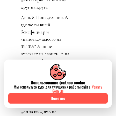
друг на друга.
День 8. Понедельник. А
где же главный
бенефициар и
«папочка» лысого из
ФИФА? А он не
отвечает на звонки. А на
пресс-конференции
заседатель в белом доме
срочно перестал
Использование файлов cookie
понимать, о ком идет
Мы используем куки для улучшения работы сайта.
Узнать
речь, когда его спросили
больше
о лысом корешке.
Понятно
Картинно вспомнив,
дон заявил, что не