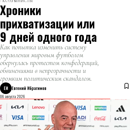
КОЛУМНИСТЫ
Хроники
прихватизации или
9 дней одного года
Как попытка изменить систему
управления мировым футболом
обернулась протестом конфедераций,
обвинениями в непрозрачности и
громким политическим скандалом.
ЕИ
Евгений Ибрагимов
06 августа 2026