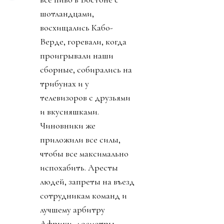
шотландцами,
восхищались Кабо-
Верде, горевали, когда
проигрывали наши
сборные, собирались на
трибунах и у
телевизоров с друзьями
и вкусняшками.
Чиновники же
приложили все силы,
чтобы все максимально
испохабить. Аресты
людей, запреты на въезд
сотрудникам команд и
лучшему арбитру
Африки, досмотры