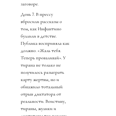
заговоре.
День 7. В прессу
вбросили рассказы о
том, как Инфантино
буллили в детстве.
Публика восприняла как
должно. «Жаль тебя.
Теперь проваливай». У
тирана не только не
получилось разыграть
карту жертвы, но и
обнажило тотальный
отрыв диктатора от
реальности. Воистину,
тираны, жулики и
диктаторы так похожи