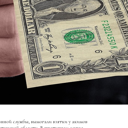
ной службы, вымогали взятки у акимов
танской области. В противном случае