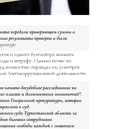
мата передали проверяющим суммы в
ьные результаты проверки и были
уратуре.
ругов и одного бухгалтера акимата
оды и штрафу. Однако позже по
д полностью оправдал их, усмотрев
ков Антикоррупционной деятельности.
 начато досудебное расследование по
ение власти и должностных полномочий".
орами Генеральной прокуратуры, которые
правлено в суд.
онного суда Туркестанской области за
 двое бывших сотрудников
лишения свободы каждый с лишением