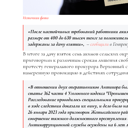
Источник фото
«После настойчивых требований работники аки
размере от 400 до 630 тысяч тенге за положител
задержаны за дачу взятки»,
–
сообщили
в Генпрок
В итоге за дачу взяток семь акимов сельских ок
приговорили к различным срокам лишения своб
протесту генерального прокурора Верховный су
намеренную провокацию в действиях сотрудни
«В отношении двух оперативников Антикора было
статье 362 части 4 Уголовного кодекса "Превыш
Расследование проводилось специальными прокур
в ходе следствия доказали их вину, и дело было на
26 января 2023 года приговором Жетысайского рай
совершение тяжкого должностного преступления
Антикоррупционной службы осуждены на 6 лет 